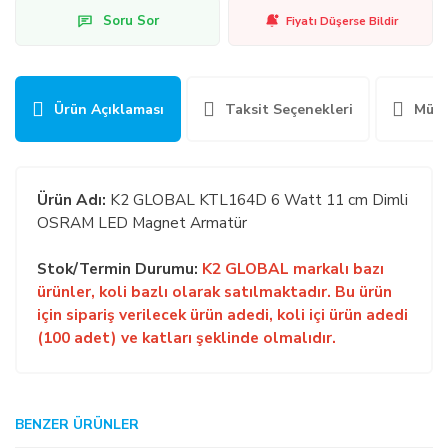
Soru Sor
Fiyatı Düşerse Bildir
Ürün Açıklaması
Taksit Seçenekleri
Müşt
Ürün Adı:
K2 GLOBAL KTL164D 6 Watt 11 cm Dimli
OSRAM LED Magnet Armatür
Stok/Termin Durumu:
K2 GLOBAL markalı bazı
ürünler, koli bazlı olarak satılmaktadır. Bu ürün
için sipariş verilecek ürün adedi, koli içi ürün adedi
(100 adet) ve katları şeklinde olmalıdır.
GENEL:
BENZER ÜRÜNLER
Bu ürüne ilk yorumu siz yapın!