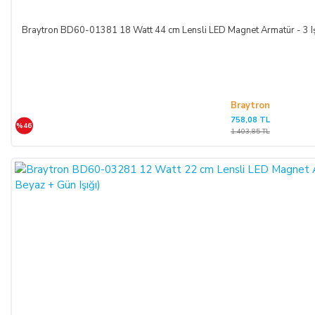
muayene edecek; ezik, kırık, ambalajı yırtılmış vb. hasarlı ve
ayıplı mal/hizmeti kargo şirketinden teslim almayacaktır.
Teslim alınan mal/hizmetin hasarsız ve sağlam olduğu kabul
edilecektir. ALICI, teslimden sonra mal/hizmeti özenle
korunmak zorundadır. Cayma hakkı kullanılacaksa mal/hizmet
kullanılmamalıdır ve ürünle birlikte fatura da iade edilmelidir.
Braytron
758,08 TL
%46
CAYMA HAKKI:
1.403,85 TL
ALICI; satın aldığı ürünün kendisine veya gösterdiği adresteki
kişi/kuruluşa teslim tarihinden itibaren 14 (on dört) gün
içerisinde, SATICI’ya aşağıdaki iletişim bilgileri üzerinden
bildirmek şartıyla hiçbir hukuki ve cezai sorumluluk
üstlenmeksizin ve hiçbir gerekçe göstermeksizin malı
reddederek sözleşmeden cayma hakkını kullanabilir.
SATICININ CAYMA HAKKI BİLDİRİMİ YAPILACAK
İLETİŞİM BİLGİLERİ: