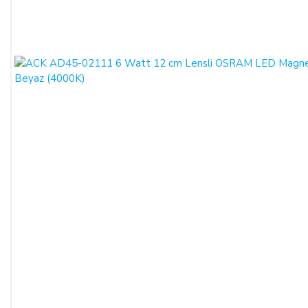
masrafları ve vekâlet ücretini ALICI’dan talep edebilir ve her
koşulda ALICI’nın borcundan dolayı temerrüde düşmesi
halinde, ALICI, borcun gecikmeli ifasından dolayı SATICI’nın
uğradığı zarar ve ziyanını ödeyeceğini kabul eder.
ÖDEME VE TESLİMAT:
Ödemelerinizi, Banka Havalesi veya EFT (Elektronik Fon
Transferi) yolu ile
LIGHT STORE AYDINLATMA
SİSTEMLERİ LTD. ŞTİ.
hesap adlı
TR42 0020 5000 0971
2352 8000 01 IBAN nolu Kuveyt Türk Katılım Bankası
(TL)
hesabımıza yapabilirsiniz.
Sitemiz üzerinden kredi kartlarınız ile, online tek ödeme veya
online taksit imkânlarından yararlanabilirsiniz. Online
ödemelerinizde, siparişiniz sonunda kredi kartınızdan tutar
çekim işlemi gerçekleşecektir.