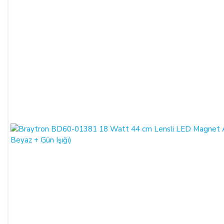
satıcı bu durumu öğrendiğinden itibaren 3 gün içinde yazılı
olarak alıcıya bu durumu bildirmek zorundadır. 14 gün içinde
de toplam bedel ALICI’ya iade edilmek zorundadır.
SATIN ALINAN ÜRÜN BEDELİ ÖDENMEZ İSE:
ALICI, satın aldığı ürün bedelini ödemez veya banka
kayıtlarında iptal ederse, SATICI'nın ürünü teslim
yükümlülüğü sona erer.
KREDİ KARTININ YETKİSİZ KULLANIMI İLE
YAPILAN ALIŞVERİŞLER:
Ürün teslim edildikten sonra, ALICI'nın ödeme yaptığı kredi
kartının yetkisiz kişiler tarafından haksız olarak kullanıldığı
tespit edilirse ve satılan ürün bedeli ilgili banka veya finans
kuruluşu tarafından SATICI'ya ödenmez ise, ALICI, sözleşme
konusu ürünü 3 gün içerisinde nakliye gideri SATICI’ya ait