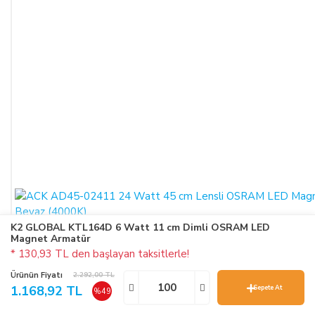
K2 GLOBAL KTL164D 6 Watt 11 cm Dimli OSRAM LED
Magnet Armatür
* 130,93 TL den başlayan taksitlerle!
Ürünün Fiyatı
2.292,00 TL
1.168,92 TL
Sepete At
%49