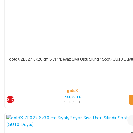
goldX ZE027 6x20 cm Siyah/Beyaz Sıva Üstü Silindir Spot (GU10 Duyl
goldX
734,10 TL
%47
1.385,10 TL