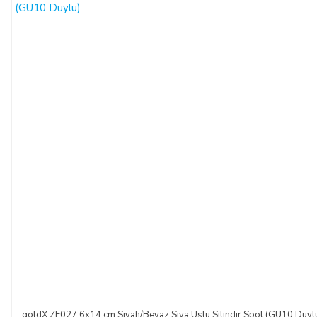
goldX ZE027 6x14 cm Siyah/Beyaz Sıva Üstü Silindir Spot (GU10 Duyl