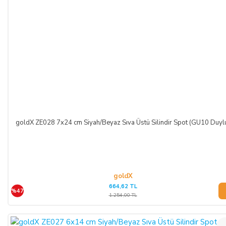
goldX ZE028 7x24 cm Siyah/Beyaz Sıva Üstü Silindir Spot (GU10 Duyl
goldX
664,62 TL
%47
1.254,00 TL