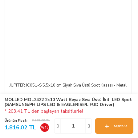
JUPITER JC051-S 5.5x10 cm Siyah Sıva Üstü Spot Kasası - Metal
MOLLED MOL2422 2x10 Watt Beyaz Sıva Üstü İkili LED Spot
(SAMSUNG/PHILIPS LED & EAGLERISE/LIFUD Driver)
* 203,41 TL den başlayan taksitlerle!
JUPITER
Ürünün Fiyatı
3.363,00 TL
650,51 TL
1.816,02 TL
Sepete At
%45
%46
1.182,75 TL