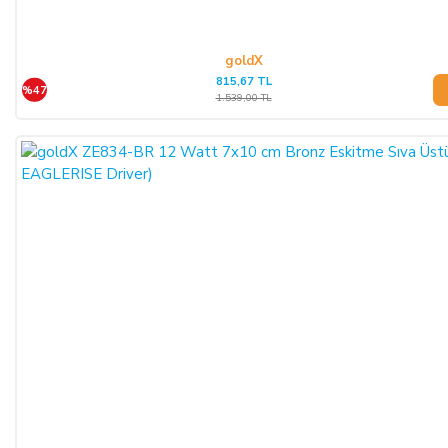
goldX
815,67 TL
%47
1.539,00 TL