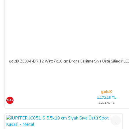
goldX ZE834-BR 12 Watt 7x10 cm Bronz Eskitme Sıva Üstü Silindir 
goldX
1.172,15 TL
%47
2.211,60 TL