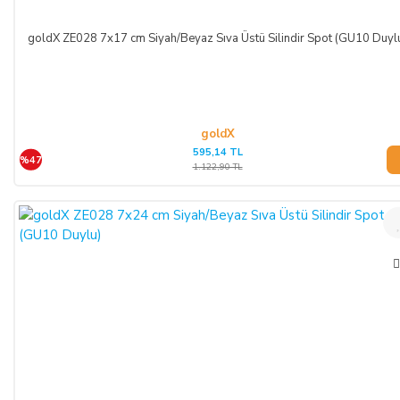
online taksit imkânlarından yararlanabilirsiniz. Online
ödemelerinizde, siparişiniz sonunda kredi kartınızdan tutar
goldX ZE028 7x17 cm Siyah/Beyaz Sıva Üstü Silindir Spot (GU10 Duyl
çekim işlemi gerçekleşecektir.
goldX
595,14 TL
%47
1.122,90 TL