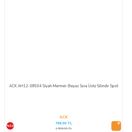
ALICI, satın aldığı eğer bir hizmet ise, bu 14 günlük süre
sözleşmenin imzalandığı tarihten itibaren başlar. Cayma hakkı
süresi sona ermeden önce, tüketicinin onayı ile hizmetin ifasına
başlanan hizmet sözleşmelerinde cayma hakkı kullanılamaz.
Cayma hakkının kullanımından kaynaklanan masraflar
SATICI’ ya aittir.
Cayma hakkının kullanılması için 14 (ondört) günlük süre
içinde SATICI' ya iadeli taahhütlü posta, faks veya e-posta ile
yazılı bildirimde bulunulması ve ürünün işbu sözleşmede
düzenlenen "Cayma Hakkı Kullanılamayacak Ürünler"
hükümleri çerçevesinde kullanılmamış olması şarttır.
ACK AH12-08504 Siyah Mermer-Beyaz Sıva Üstü Silindir Spot
CAYMA HAKKININ KULLANIMI:
Üçüncü kişiye veya ALICI’ ya teslim edilen ürünün faturası,
ACK
(İade edilmek istenen ürünün faturası kurumsal ise, iade
798,00 TL
ederken kurumun düzenlemiş olduğu iade faturası ile birlikte
%50
1.596,00 TL
gönderilmesi gerekmektedir. Faturası kurumlar adına