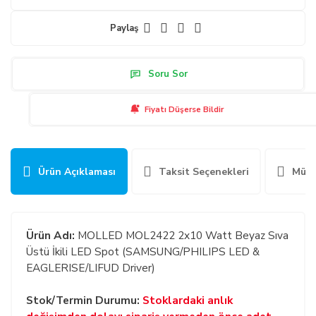
Paylaş
Soru Sor
Fiyatı Düşerse Bildir
Ürün Açıklaması
Taksit Seçenekleri
Müşt
Ürün Adı:
MOLLED MOL2422 2x10 Watt Beyaz Sıva
Üstü İkili LED Spot (SAMSUNG/PHILIPS LED &
EAGLERISE/LIFUD Driver)
Stok/Termin Durumu:
Stoklardaki anlık