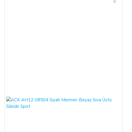
reddederek sözleşmeden cayma hakkını kullanabilir.
SATICININ CAYMA HAKKI BİLDİRİMİ YAPILACAK
İLETİŞİM BİLGİLERİ:
ŞİRKET BİLGİLERİ
Adı/Unvanı
:
LIGHT STORE Aydınlatma Sistemleri LTD.
ŞTİ.
Adresi
:
İstiklal Mh. Keten Sk. No:39 A Blok D:103 PK:
54050, Serdivan/SAKARYA
E-Posta
:
info@aydinlatmamekani.com
Adresi
Telefon No
:
0850 303 28 54
CAYMA HAKKININ SÜRESİ: