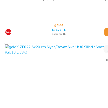
goldX
688,79 TL
%47
1.299,60 TL