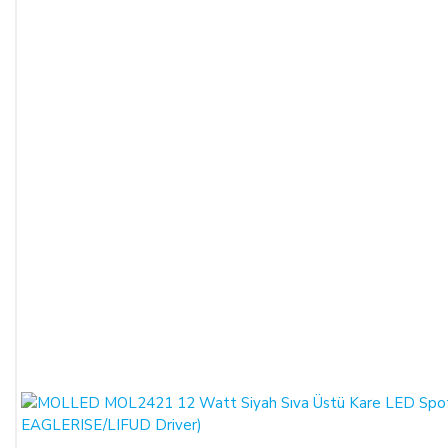
ALICILAR sözleşmeyi sona erdirebilir.
Satın alınan ürün, eksiksiz ve siparişte belirtilen niteliklere
uygun ve varsa garanti belgesi, kullanım kılavuzu gibi
belgelerle teslim edilmek zorundadır.
Satın alınan ürünün satılmasının imkânsızlaşması durumunda,
satıcı bu durumu öğrendiğinden itibaren 3 gün içinde yazılı
olarak alıcıya bu durumu bildirmek zorundadır. 14 gün içinde
de toplam bedel ALICI’ya iade edilmek zorundadır.
SATIN ALINAN ÜRÜN BEDELİ ÖDENMEZ İSE:
ALICI, satın aldığı ürün bedelini ödemez veya banka
kayıtlarında iptal ederse, SATICI'nın ürünü teslim
yükümlülüğü sona erer.
KREDİ KARTININ YETKİSİZ KULLANIMI İLE
YAPILAN ALIŞVERİŞLER: