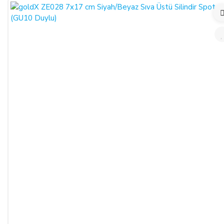
takdirde tamamlanamayacaktır.)
İade formu, İade edilecek ürünlerin kutusu, ambalajı, varsa
standart aksesuarları ile birlikte eksiksiz ve hasarsız olarak
teslim edilmesi gerekmektedir.
İADE KOŞULLARI:
SATICI, cayma bildiriminin kendisine ulaşmasından itibaren
en geç 10 (on) günlük süre içerisinde toplam bedeli ve
ALICI’yı borç altına sokan belgeleri ALICI’ ya iade etmek ve
20 (yirmi) günlük süre içerisinde malı iade almakla
yükümlüdür.
ALICI’ nın kusurundan kaynaklanan bir nedenle malın
değerinde bir azalma olursa veya iade imkânsızlaşırsa ALICI
kusuru oranında SATICI’nın zararlarını tazmin etmekle
yükümlüdür. Ancak cayma hakkı süresi içinde malın veya
ürünün usulüne uygun kullanılması sebebiyle meydana gelen
değişiklik ve bozulmalardan ALICI sorumlu değildir.