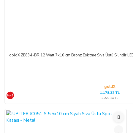
goldX ZE834-BR 12 Watt 7x10 cm Bronz Eskitme Sıva Üstü Silindir 
goldX
1.178,32 TL
%47
2.223,24 TL