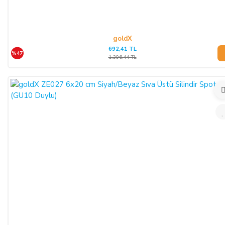
goldX
692,41 TL
%47
1.306,44 TL