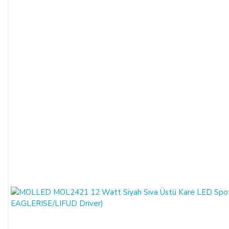
Satın alınan ürün, eksiksiz ve siparişte belirtilen niteliklere
uygun ve varsa garanti belgesi, kullanım kılavuzu gibi
belgelerle teslim edilmek zorundadır.
Satın alınan ürünün satılmasının imkânsızlaşması durumunda,
satıcı bu durumu öğrendiğinden itibaren 3 gün içinde yazılı
olarak alıcıya bu durumu bildirmek zorundadır. 14 gün içinde
de toplam bedel ALICI’ya iade edilmek zorundadır.
SATIN ALINAN ÜRÜN BEDELİ ÖDENMEZ İSE:
ALICI, satın aldığı ürün bedelini ödemez veya banka
kayıtlarında iptal ederse, SATICI'nın ürünü teslim
yükümlülüğü sona erer.
KREDİ KARTININ YETKİSİZ KULLANIMI İLE
YAPILAN ALIŞVERİŞLER:
Ürün teslim edildikten sonra, ALICI'nın ödeme yaptığı kredi