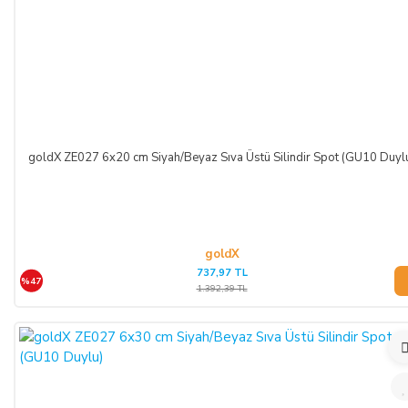
goldX ZE027 6x20 cm Siyah/Beyaz Sıva Üstü Silindir Spot (GU10 Duyl
goldX
737,97 TL
%47
1.392,39 TL