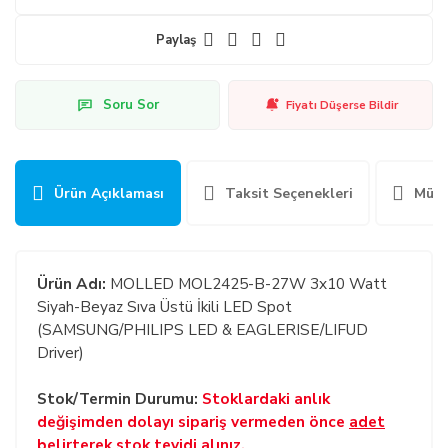
Paylaş
Soru Sor
Fiyatı Düşerse Bildir
Ürün Açıklaması
Taksit Seçenekleri
Müşt
Ürün Adı:
MOLLED MOL2425-B-27W 3x10 Watt
Siyah-Beyaz Sıva Üstü İkili LED Spot
(SAMSUNG/PHILIPS LED & EAGLERISE/LIFUD
Driver)
Stok/Termin Durumu:
Stoklardaki anlık
değişimden dolayı sipariş vermeden önce
adet
belirterek
stok teyidi alınız.