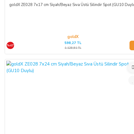
ödemelerinizde, siparişiniz sonunda kredi kartınızdan tutar
goldX ZE028 7x17 cm Siyah/Beyaz Sıva Üstü Silindir Spot (GU10 Duyl
çekim işlemi gerçekleşecektir.
goldX
598,27 TL
%47
1.128,81 TL