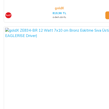
goldX
819,96 TL
%47
1.547,10 TL