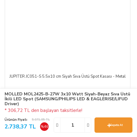
JUPITER JC051-S 5.5x10 cm Siyah Sıva Üstü Spot Kasası - Metal
MOLLED MOL2425-B-27W 3x10 Watt Siyah-Beyaz Sıva Üstü
İkili LED Spot (SAMSUNG/PHILIPS LED & EAGLERISE/LIFUD
Driver)
JUPITER
* 306,72 TL den başlayan taksitlerle!
653,94 TL
%45
Ürünün Fiyatı
5.071,05 TL
1.188,98 TL
2.738,37 TL
Sepete At
%46