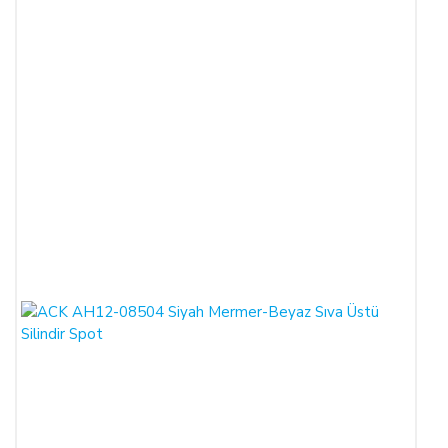
SATICININ CAYMA HAKKI BİLDİRİMİ YAPILACAK
İLETİŞİM BİLGİLERİ:
ŞİRKET BİLGİLERİ
Adı/Unvanı
:
LIGHT STORE Aydınlatma Sistemleri LTD.
ŞTİ.
Adresi
:
İstiklal Mh. Keten Sk. No:39 A Blok D:103 PK:
54050, Serdivan/SAKARYA
E-Posta
:
info@aydinlatmamekani.com
Adresi
Telefon No
:
0850 303 28 54
CAYMA HAKKININ SÜRESİ:
ALICI, satın aldığı eğer bir hizmet ise, bu 14 günlük süre