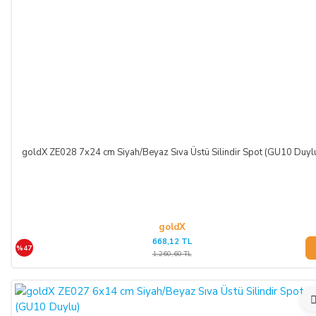
goldX ZE028 7x24 cm Siyah/Beyaz Sıva Üstü Silindir Spot (GU10 Duyl
goldX
668,12 TL
%47
1.260,60 TL