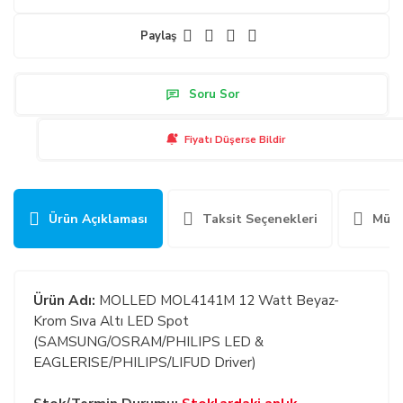
Paylaş
Soru Sor
Fiyatı Düşerse Bildir
Ürün Açıklaması
Taksit Seçenekleri
Müşt
Ürün Adı:
MOLLED MOL4141M 12 Watt Beyaz-
Krom Sıva Altı LED Spot
(SAMSUNG/OSRAM/PHILIPS LED &
EAGLERISE/PHILIPS/LIFUD Driver)