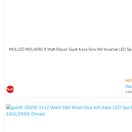
MOLLED MOL4080 8 Watt Beyaz-Siyah Kasa Sıva Altı Yuvarlak LED 
MO
754
%46
1.39