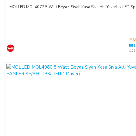
MOLLED MOL4077 5 Watt Beyaz-Siyah Kasa Sıva Altı Yuvarlak LED 
MO
554
%46
1.02