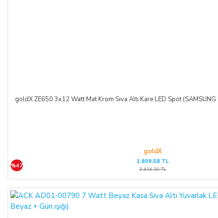
goldX ZE650 3x12 Watt Mat Krom Sıva Altı Kare LED Spot (SAMSUNG 
goldX
1.809,58 TL
%47
3.414,30 TL