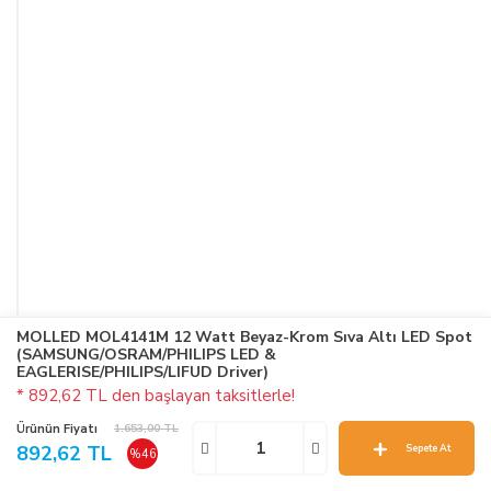
MOLLED MOL4141M 12 Watt Beyaz-Krom Sıva Altı LED Spot
(SAMSUNG/OSRAM/PHILIPS LED &
EAGLERISE/PHILIPS/LIFUD Driver)
* 892,62 TL den başlayan taksitlerle!
Ürünün Fiyatı
1.653,00 TL
892,62 TL
Sepete At
%46