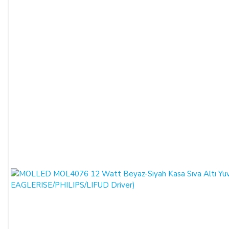
gönderilmesi gerekmektedir. Faturası kurumlar adına
düzenlenen sipariş iadeleri İADE FATURASI kesilmediği
takdirde tamamlanamayacaktır.)
İade formu, İade edilecek ürünlerin kutusu, ambalajı, varsa
standart aksesuarları ile birlikte eksiksiz ve hasarsız olarak
teslim edilmesi gerekmektedir.
İADE KOŞULLARI:
SATICI, cayma bildiriminin kendisine ulaşmasından itibaren
en geç 10 (on) günlük süre içerisinde toplam bedeli ve
ALICI’yı borç altına sokan belgeleri ALICI’ ya iade etmek ve
20 (yirmi) günlük süre içerisinde malı iade almakla
yükümlüdür.
ALICI’ nın kusurundan kaynaklanan bir nedenle malın
değerinde bir azalma olursa veya iade imkânsızlaşırsa ALICI
kusuru oranında SATICI’nın zararlarını tazmin etmekle
yükümlüdür. Ancak cayma hakkı süresi içinde malın veya