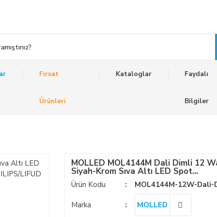
ar
Fırsat
Kataloglar
Faydalı
Ürünleri
Bilgiler
MOLLED MOL4144M Dali Dimli 12 W
Siyah-Krom Sıva Altı LED Spot
(SAMSUNG/OSRAM/PHILIPS LED &
Ürün Kodu
MOL4144M-12W-Dali-
EAGLERISE/PHILIPS/LIFUD Driver)
Marka
MOLLED