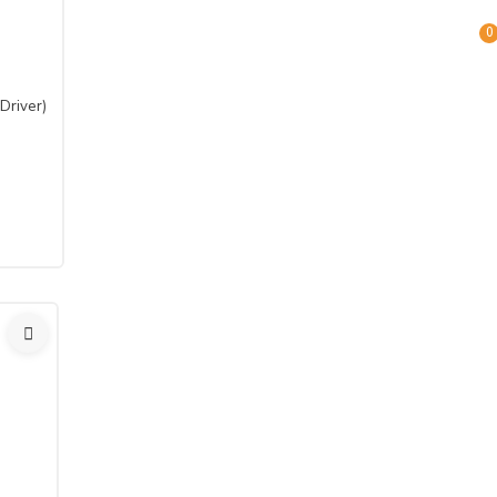
0
Driver)
en önce, tüketicinin onayı ile hizmetin ifasına başlanan hizmet