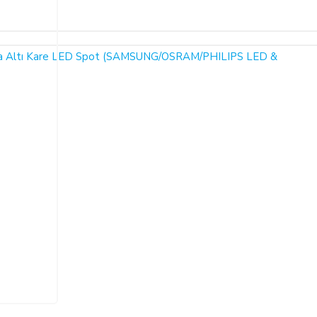
Bu ürüne ilk yorumu siz yapın!
ariş verdiğiniz takdirde, size sunulan ön bilgilendirme formunu ve mesafeli sa
larak 6502 sayılı Tüketicinin Korunması Hakkında Kanun ve Mesafeli Sözleşmele
Yorum Yaz
necektir.
dı ile alıcının gösterdiği adresteki kişi ve/veya kuruluşa teslim edilir. Bu
un ve varsa garanti belgesi, kullanım kılavuzu gibi belgelerle teslim edilmek zor
satıcı bu durumu öğrendiğinden itibaren 3 gün içinde yazılı olarak alıcıya 
a iptal ederse, SATICI'nın ürünü teslim yükümlülüğü sona erer.
 ALIŞVERİŞLER: