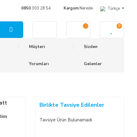
0850
303 28 54
Kargom
Nerede
Türkçe
0
Müşteri
Sizden
Yorumları
Gelenler
att
Birlikte Tavsiye Edilenler
Dim
Tavsiye Ürün Bulunamadı