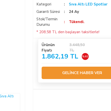
Kategori
Sıva Altı LED Spotlar
Garanti Süresi
24 Ay
Stok/Termin
Tükendi.
Durumu
* 208,58 TL den başlayan taksitlerle!
Ürünün
3.448,50
Fiyatı
TL
1.862,19 TL
%46
GELİNCE HABER VER