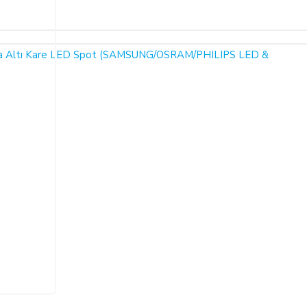
Bu ürüne ilk yorumu siz yapın!
ariş verdiğiniz takdirde, size sunulan ön bilgilendirme formunu ve mesafeli sa
larak 6502 sayılı Tüketicinin Korunması Hakkında Kanun ve Mesafeli Sözleşmele
Yorum Yaz
necektir.
dı ile alıcının gösterdiği adresteki kişi ve/veya kuruluşa teslim edilir. Bu
un ve varsa garanti belgesi, kullanım kılavuzu gibi belgelerle teslim edilmek zor
satıcı bu durumu öğrendiğinden itibaren 3 gün içinde yazılı olarak alıcıya 
a iptal ederse, SATICI'nın ürünü teslim yükümlülüğü sona erer.
 ALIŞVERİŞLER: