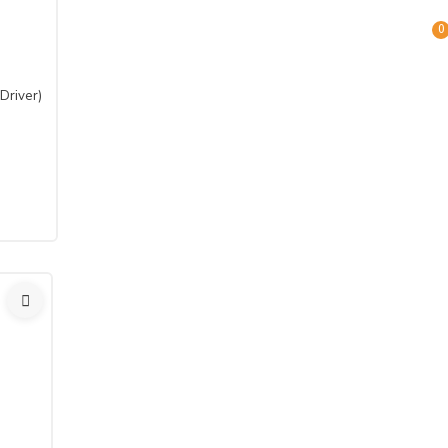
0
Driver)
en önce, tüketicinin onayı ile hizmetin ifasına başlanan hizmet