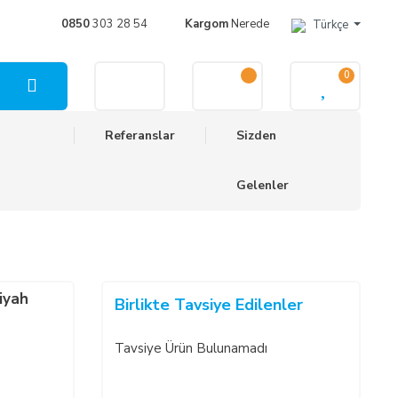
0850
303 28 54
Kargom
Nerede
Türkçe
0
Referanslar
Sizden
Gelenler
iyah
Birlikte Tavsiye Edilenler
Tavsiye Ürün Bulunamadı