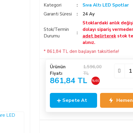
Kategori
Sıva Altı LED Spotlar
Garanti Süresi
24 Ay
Stoklardaki anlık deği
Stok/Termin
dolayı sipariş vermede
Durumu
adet belirterek
stok te
alınız.
* 861,84 TL den başlayan taksitlerle!
Ürünün
1.596,00
Fiyatı
TL
861,84 TL
%46
Sepete At
Hemen