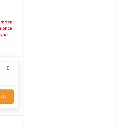
şimden
n önce
yidi
 Al