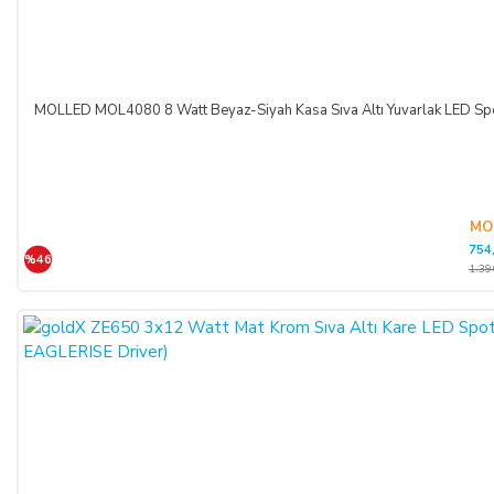
MOLLED MOL4080 8 Watt Beyaz-Siyah Kasa Sıva Altı Yuvarlak LED 
MO
754
%46
1.39