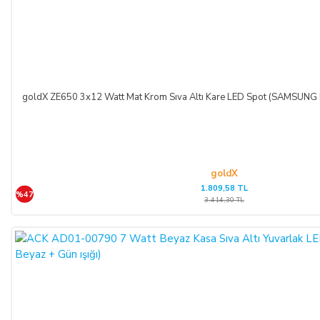
goldX ZE650 3x12 Watt Mat Krom Sıva Altı Kare LED Spot (SAMSUNG 
goldX
1.809,58 TL
%47
3.414,30 TL