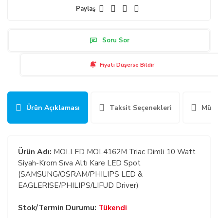
Paylaş
Soru Sor
Fiyatı Düşerse Bildir
Ürün Açıklaması
Taksit Seçenekleri
Müşt
Ürün Adı:
MOLLED MOL4162M Triac Dimli 10 Watt
Siyah-Krom Sıva Altı Kare LED Spot
(SAMSUNG/OSRAM/PHILIPS LED &
EAGLERISE/PHILIPS/LIFUD Driver)
Stok/Termin Durumu:
Tükendi