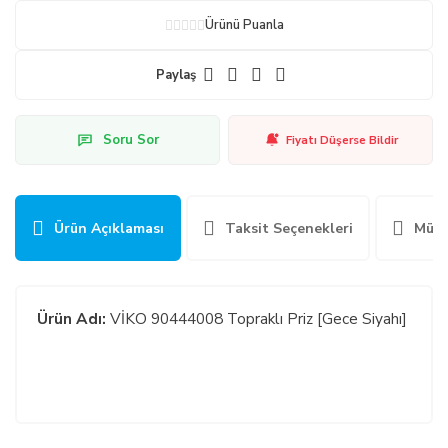
Ürünü Puanla
Paylaş
Soru Sor
Fiyatı Düşerse Bildir
Ürün Açıklaması
Taksit Seçenekleri
Müşt
Ürün Adı:
VİKO 90444008 Topraklı Priz [Gece Siyahı]