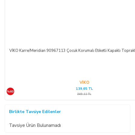
VİKO Karre/Meridian 90967113 Çocuk Korumalı Etiketli Kapaklı Toprakl
VİKO
139,65 TL
%60
349,11 TL
Birlikte Tavsiye Edilenler
Tavsiye Ürün Bulunamadı