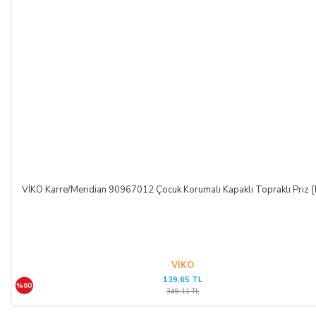
VİKO Karre/Meridian 90967012 Çocuk Korumalı Kapaklı Topraklı Priz 
VİKO
139,65 TL
%60
349,11 TL