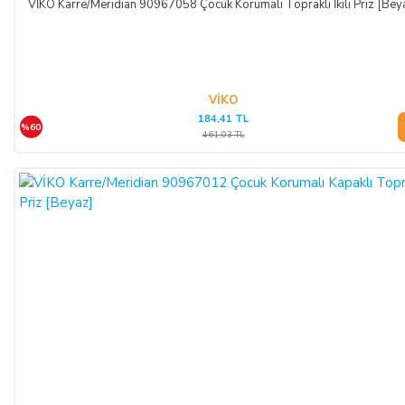
VİKO Karre/Meridian 90967058 Çocuk Korumalı Topraklı İkili Priz [Bey
VİKO
184,41 TL
%60
461,03 TL