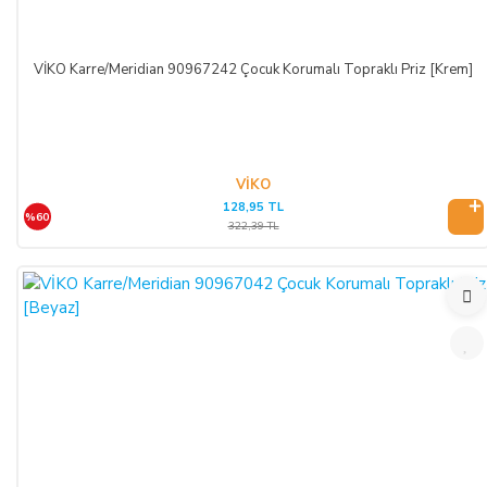
VİKO Karre/Meridian 90967242 Çocuk Korumalı Topraklı Priz [Krem]
VİKO
128,95 TL
%60
322,39 TL