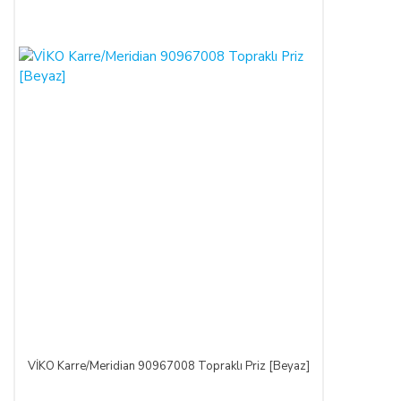
kuruluşu tarafından SATICI'ya ödenmez ise, ALICI, sözleşme
konusu ürünü 3 gün içerisinde nakliye gideri SATICI’ya ait
olacak şekilde SATICI’ya iade etmek zorundadır.
ÖNGÖRÜLEMEYEN SEBEPLERLE ÜRÜN SÜRESİNDE
TESLİM EDİLEMEZ İSE:
SATICI’nın öngöremeyeceği mücbir sebepler oluşursa ve ürün
süresinde teslim edilemez ise, durum ALICI’ya bildirilir. Alıcı,
siparişin iptalini, ürünün benzeri ile değiştirilmesini veya engel
ortadan kalkana dek teslimatın ertelenmesini talep edebilir.
ALICI siparişi iptal ederse; ödemeyi nakit ile yapmış ise
iptalinden itibaren 14 gün içinde kendisine nakden bu ücret
ödenir. ALICI, ödemeyi kredi kartı ile yapmış ise ve iptal
ederse, bu iptalden itibaren yine 14 gün içinde ürün bedeli
bankaya iade edilir, ancak bankanın ALICI'nın hesabına 2-3
hafta içerisinde aktarması olasıdır.
VİKO Karre/Meridian 90967008 Topraklı Priz [Beyaz]
ALICININ ÜRÜNÜ KONTROL ETME YÜKÜMLÜLÜĞÜ: