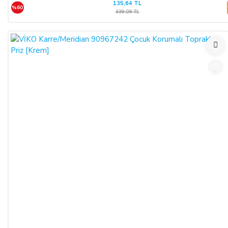
135,64 TL
%60
339,09 TL