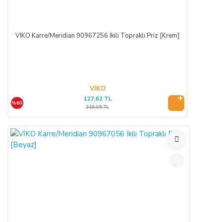
SATICININ CAYMA HAKKI BİLDİRİMİ YAPILACAK
İLETİŞİM BİLGİLERİ:
ŞİRKET BİLGİLERİ
VİKO Karre/Meridian 90967256 İkili Topraklı Priz [Krem]
Adı/Unvanı
:
LIGHT STORE Aydınlatma Sistemleri LTD.
ŞTİ.
VİKO
Adresi
:
İstiklal Mh. Keten Sk. No:39 A Blok D:103 PK:
127,62 TL
54050, Serdivan/SAKARYA
%60
319,05 TL
E-Posta
:
info@aydinlatmamekani.com
Adresi
Telefon No
:
0850 303 28 54
CAYMA HAKKININ SÜRESİ:
ALICI, satın aldığı eğer bir hizmet ise, bu 14 günlük süre
sözleşmenin imzalandığı tarihten itibaren başlar. Cayma hakkı
süresi sona ermeden önce, tüketicinin onayı ile hizmetin ifasına