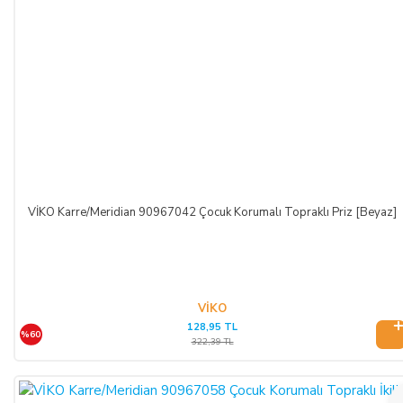
VİKO Karre/Meridian 90967042 Çocuk Korumalı Topraklı Priz [Beyaz]
VİKO
128,95 TL
%60
322,39 TL