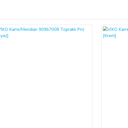
Bu ürüne ilk yorumu siz yapın!
ariş verdiğiniz takdirde, size sunulan ön bilgilendirme formunu ve mesafeli sa
larak 6502 sayılı Tüketicinin Korunması Hakkında Kanun ve Mesafeli Sözleşmele
Yorum Yaz
necektir.
dı ile alıcının gösterdiği adresteki kişi ve/veya kuruluşa teslim edilir. Bu
un ve varsa garanti belgesi, kullanım kılavuzu gibi belgelerle teslim edilmek zor
satıcı bu durumu öğrendiğinden itibaren 3 gün içinde yazılı olarak alıcıya 
a iptal ederse, SATICI'nın ürünü teslim yükümlülüğü sona erer.