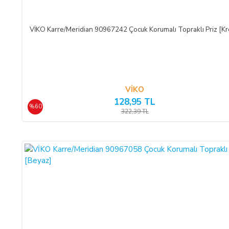
CAYMA HAKKI KULLANILAMAYACAK ÜRÜNLER:
VİKO Karre/Meridian 90967242 Çocuk Korumalı Topraklı Priz [K
Cayma hakkı süresi sona ermeden önce,
tüketicinin onayı ile 
ürün veya ürünlerin üretimine başlandıktan sonra,
Sipariş İptali
olmadığı müddetçe
İadesi ve Değişimi
mümkün değildir.
VİKO
128,95 TL
TEMERRÜT HALİ VE HUKUKİ SONUÇLARI:
%60
322,39 TL
ALICI, ödeme işlemlerini kredi kartı ile yaptığı durumda temerr
kabul, beyan ve taahhüt eder. Bu durumda ilgili banka hukuki 
düşmesi halinde, ALICI, borcun gecikmeli ifasından dolayı SATIC
ÖDEME VE TESLİMAT:
Ödemelerinizi, Banka Havalesi veya EFT (Elektronik Fon Transf
Türk Katılım Bankası (TL)
hesabımıza yapabilirsiniz.
Sitemiz üzerinden kredi kartlarınız ile, online tek ödeme veya onl