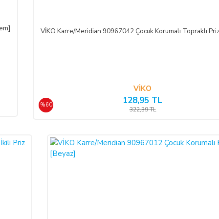
rem]
VİKO Karre/Meridian 90967042 Çocuk Korumalı Topraklı Pri
ifasına başlanan
hizmetlere ilişkin cayma hakkının kullanılması Yönetmelik ge
mümkün değildir.
Bununla birlikte, ALICI'nın
siparişi üzerine üretilen bu ü
VİKO
128,95 TL
%60
322,39 TL
üde düştüğü takdirde, kart sahibi banka ile arasındaki kredi kartı sözleşmesi 
yollara başvurabilir; doğacak masrafları ve vekâlet ücretini ALICI’dan tale
I’nın uğradığı zarar ve ziyanını ödeyeceğini kabul eder.
eri) yolu ile
LIGHT STORE AYDINLATMA SİSTEMLERİ LTD. ŞTİ.
hes
ine taksit imkânlarından yararlanabilirsiniz. Online ödemelerinizde, siparişiniz