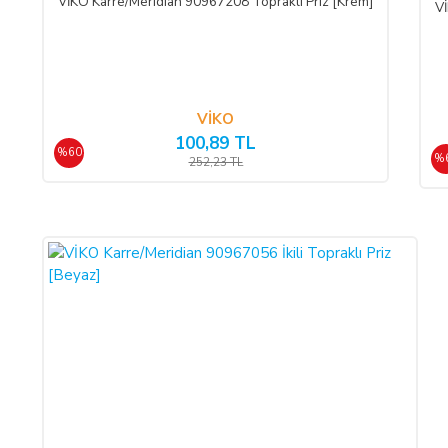
VİKO Karre/Meridian 90967208 Topraklı Priz [Krem]
Vİ
KREDİ KARTININ YETKİSİZ KULLANIMI İLE YAPILAN
Ürün teslim edildikten sonra, ALICI'nın ödeme yaptığı kredi kart
SATICI'ya ödenmez ise, ALICI, sözleşme konusu ürünü 3 gün içer
VİKO
100,89 TL
ÖNGÖRÜLEMEYEN SEBEPLERLE ÜRÜN SÜRESİNDE TE
%60
%
252,23 TL
SATICI’nın öngöremeyeceği mücbir sebepler oluşursa ve ürün süres
dek teslimatın ertelenmesini talep edebilir. ALICI siparişi iptal
ve iptal ederse, bu iptalden itibaren yine 14 gün içinde ürün bede
ALICININ ÜRÜNÜ KONTROL ETME YÜKÜMLÜLÜĞÜ:
ALICI, sözleşme konusu mal/hizmeti teslim almadan önce muayene
hasarsız ve sağlam olduğu kabul edilecektir. ALICI, teslimden
edilmelidir.
CAYMA HAKKI: