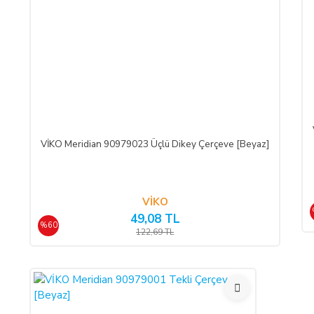
Cayma hakkının kullanımından kaynaklanan masraflar SATICI’ ya
Cayma hakkının kullanılması için 14 (ondört) günlük süre içind
Kullanılamayacak Ürünler" hükümleri çerçevesinde kullanılmamış
CAYMA HAKKININ KULLANIMI:
Üçüncü kişiye veya ALICI’ ya teslim edilen ürünün faturası, (İa
Faturası kurumlar adına düzenlenen sipariş iadeleri İADE FATU
VİKO Meridian 90979023 Üçlü Dikey Çerçeve [Beyaz]
İade formu, İade edilecek ürünlerin kutusu, ambalajı, varsa standa
VİKO
İADE KOŞULLARI:
49,08 TL
%60
SATICI, cayma bildiriminin kendisine ulaşmasından itibaren en
122,69 TL
içerisinde malı iade almakla yükümlüdür.
ALICI’ nın kusurundan kaynaklanan bir nedenle malın değerind
süresi içinde malın veya ürünün usulüne uygun kullanılması seb
Cayma hakkının kullanılması nedeniyle SATICI tarafından düzenle