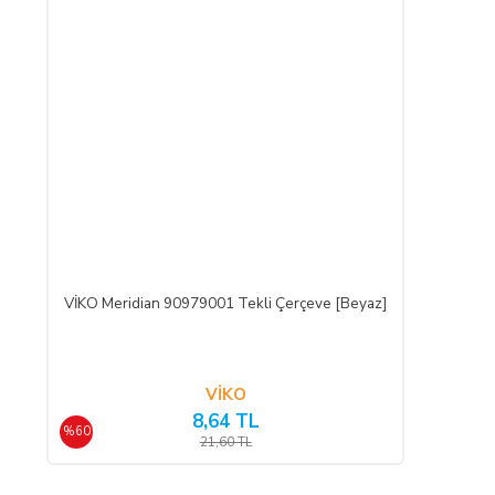
CAYMA HAKKI KULLANILAMAYACAK ÜRÜNLER:
Cayma hakkı süresi sona ermeden önce,
tüketicinin onayı ile 
ürün veya ürünlerin üretimine başlandıktan sonra,
Sipariş İptali
olmadığı müddetçe
İadesi ve Değişimi
mümkün değildir.
TEMERRÜT HALİ VE HUKUKİ SONUÇLARI:
ALICI, ödeme işlemlerini kredi kartı ile yaptığı durumda temerr
kabul, beyan ve taahhüt eder. Bu durumda ilgili banka hukuki 
VİKO Meridian 90979001 Tekli Çerçeve [Beyaz]
düşmesi halinde, ALICI, borcun gecikmeli ifasından dolayı SATIC
ÖDEME VE TESLİMAT:
VİKO
Ödemelerinizi, Banka Havalesi veya EFT (Elektronik Fon Transf
8,64 TL
%60
Türk Katılım Bankası (TL)
hesabımıza yapabilirsiniz.
21,60 TL
Sitemiz üzerinden kredi kartlarınız ile, online tek ödeme veya onl