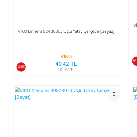
ALICI; satın aldığı ürünün kendisine veya gösterdiği adresteki k
hukuki ve cezai sorumluluk üstlenmeksizin ve hiçbir gerekçe gös
V
VİKO Linnera 90480003 Üçlü Yatay Çerçeve [Beyaz]
SATICININ CAYMA HAKKI BİLDİRİMİ YAPILACAK İLET
ŞİRKET BİLGİLERİ
VİKO
%
40,42 TL
Adı/Unvanı
:
LIGHT STORE Aydınlatma
%60
101,06 TL
Adresi
:
İstiklal Mh. Keten Sk.
E-Posta Adresi
:
info@aydinlatmamekani
Telefon No
:
0850 303 28 54
CAYMA HAKKININ SÜRESİ:
ALICI, satın aldığı eğer bir hizmet ise, bu 14 günlük süre söz
sözleşmelerinde cayma hakkı kullanılamaz.