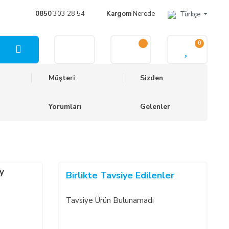
0850
303 28 54
Kargom
Nerede
Türkçe
0
Müşteri
Sizden
Yorumları
Gelenler
y
Birlikte Tavsiye Edilenler
Tavsiye Ürün Bulunamadı