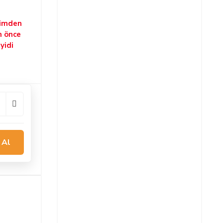
şimden
n önce
yidi
 Al