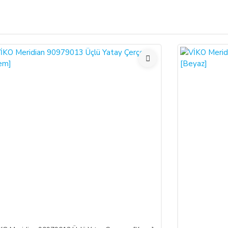
Bu ürüne ilk yorumu siz yapın!
ariş verdiğiniz takdirde, size sunulan ön bilgilendirme formunu ve mesafeli sa
larak 6502 sayılı Tüketicinin Korunması Hakkında Kanun ve Mesafeli Sözleşmele
Yorum Yaz
necektir.
dı ile alıcının gösterdiği adresteki kişi ve/veya kuruluşa teslim edilir. Bu
un ve varsa garanti belgesi, kullanım kılavuzu gibi belgelerle teslim edilmek zor
satıcı bu durumu öğrendiğinden itibaren 3 gün içinde yazılı olarak alıcıya 
a iptal ederse, SATICI'nın ürünü teslim yükümlülüğü sona erer.