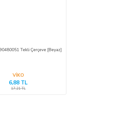
e bulunulması ve ürünün işbu sözleşmede düzenlenen "Cayma Hakkı
 90480051 Tekli Çerçeve [Beyaz]
iş olduğu iade faturası ile birlikte gönderilmesi gerekmektedir.
tedir.
VİKO
6,88 TL
17,21 TL
sokan belgeleri ALICI’ ya iade etmek ve 20 (yirmi) günlük süre
’nın zararlarını tazmin etmekle yükümlüdür. Ancak cayma hakkı
dalanılan indirim miktarı iptal edilir.