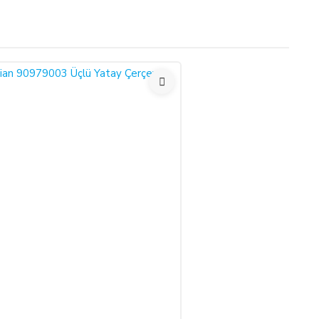
tış sözleşmesini kabul etmiş sayılırsınız.
r Yönetmeliği (RG: 27.11.2014/29188) hükümleri ile yürürlükteki
 süre içinde ürün teslim edilmez ise, ALICILAR sözleşmeyi sona
undadır.
bu durumu bildirmek zorundadır. 14 gün içinde de toplam bedel