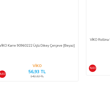
 aittir.
e SATICI' ya iadeli taahhütlü posta, faks veya e-posta ile yazılı bildirimd
 olması şarttır.
VİKO Rollina
de edilmek istenen ürünün faturası kurumsal ise, iade ederken kurumun düzenlem
VİKO Karre 90960222 Üçlü Dikey Çerçeve [Beyaz]
RASI kesilmediği takdirde tamamlanamayacaktır.)
rt aksesuarları ile birlikte eksiksiz ve hasarsız olarak teslim edilmesi gerekmek
VİKO
%60
56,93 TL
%60
142,32 TL
 geç 10 (on) günlük süre içerisinde toplam bedeli ve ALICI’yı borç altına 
e bir azalma olursa veya iade imkânsızlaşırsa ALICI kusuru oranında SATICI
ebiyle meydana gelen değişiklik ve bozulmalardan ALICI sorumlu değildir.
nen kampanya limit tutarının altına düşülmesi halinde kampanya kapsamında fay