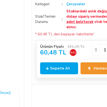
Kategori
Çerçeveler
Stoklardaki anlık deği
Stok/Termin
dolayı sipariş vermede
Durumu
adet belirterek
stok te
alınız.
* 60,48 TL den başlayan taksitlerle!
Ürünün Fiyatı
151,20 TL
60,48 TL
%60
Sepete At
Hemen