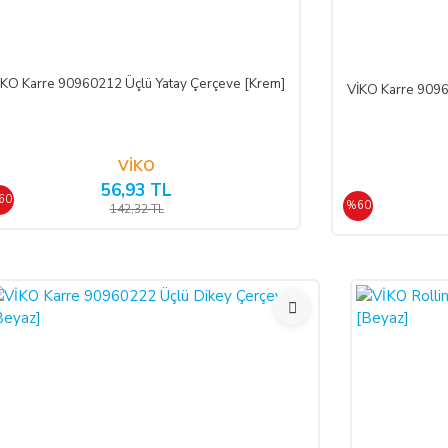
işi/kuruluşa teslim tarihinden itibaren 14 (on dört) gün içerisinde, SATICI’ya
termeksizin malı reddederek sözleşmeden cayma hakkını kullanabilir.
İKO Karre 90960212 Üçlü Yatay Çerçeve [Krem]
VİKO Karre 9096
İŞİM BİLGİLERİ:
VİKO
56,93 TL
60
%60
 Sistemleri LTD. ŞTİ.
142,32 TL
 No:39 A Blok D:103 PK: 54050, Serdivan/SAKARYA
.com
leşmenin imzalandığı tarihten itibaren başlar. Cayma hakkı süresi sona ermed