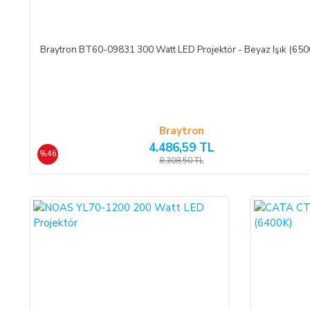
Ürün teslim edildikten sonra, ALICI'nın ödeme yaptığı kredi kart
SATICI'ya ödenmez ise, ALICI, sözleşme konusu ürünü 3 gün içer
Braytron BT60-09831 300 Watt LED Projektör - Beyaz Işık (650
ÖNGÖRÜLEMEYEN SEBEPLERLE ÜRÜN SÜRESİNDE TE
SATICI’nın öngöremeyeceği mücbir sebepler oluşursa ve ürün süres
dek teslimatın ertelenmesini talep edebilir. ALICI siparişi iptal
Braytron
ve iptal ederse, bu iptalden itibaren yine 14 gün içinde ürün bede
4.486,59 TL
%46
8.308,50 TL
ALICININ ÜRÜNÜ KONTROL ETME YÜKÜMLÜLÜĞÜ:
ALICI, sözleşme konusu mal/hizmeti teslim almadan önce muayene
hasarsız ve sağlam olduğu kabul edilecektir. ALICI, teslimden
edilmelidir.
CAYMA HAKKI:
ALICI; satın aldığı ürünün kendisine veya gösterdiği adresteki k