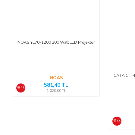
hukuki ve cezai sorumluluk üstlenmeksizin ve hiçbir gerekçe gös
SATICININ CAYMA HAKKI BİLDİRİMİ YAPILACAK İLET
ŞİRKET BİLGİLERİ
NOAS YL70-1200 200 Watt LED Projektör
Adı/Unvanı
:
LIGHT STORE Aydınlatma
Adresi
:
İstiklal Mh. Keten Sk.
CATA CT-46
E-Posta Adresi
:
info@aydinlatmamekani
NOAS
581,40 TL
Telefon No
:
0850 303 28 54
%43
1.020,00 TL
CAYMA HAKKININ SÜRESİ:
ALICI, satın aldığı eğer bir hizmet ise, bu 14 günlük süre söz
%44
sözleşmelerinde cayma hakkı kullanılamaz.
Cayma hakkının kullanımından kaynaklanan masraflar SATICI’ ya