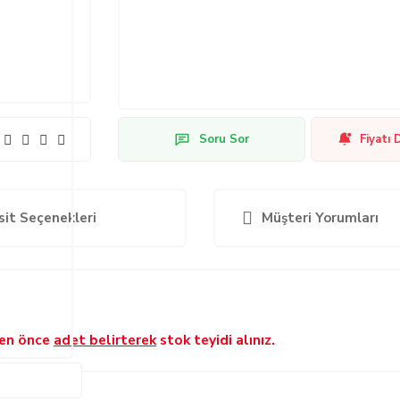
Soru Sor
Fiyatı 
sit Seçenekleri
Müşteri Yorumları
den önce
adet belirterek
stok teyidi alınız.