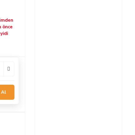
şimden
n önce
yidi
 Al