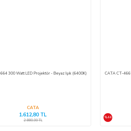
termeksizin malı reddederek sözleşmeden cayma hakkını kullanabilir.
İŞİM BİLGİLERİ:
 Sistemleri LTD. ŞTİ.
 No:39 A Blok D:103 PK: 54050, Serdivan/SAKARYA
64 300 Watt LED Projektör - Beyaz Işık (6400K)
CATA CT-4665 
.com
CATA
leşmenin imzalandığı tarihten itibaren başlar. Cayma hakkı süresi sona ermed
1.612,80 TL
%44
2.880,00 TL
 aittir.