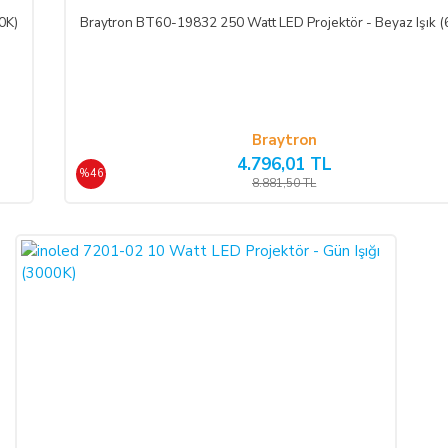
0K)
Braytron BT60-19832 250 Watt LED Projektör - Beyaz Işık 
ifasına başlanan
hizmetlere ilişkin cayma hakkının kullanılması Yönetmelik ge
mümkün değildir.
Bununla birlikte, ALICI'nın
siparişi üzerine üretilen bu ü
Braytron
4.796,01 TL
%46
8.881,50 TL
üde düştüğü takdirde, kart sahibi banka ile arasındaki kredi kartı sözleşmesi 
yollara başvurabilir; doğacak masrafları ve vekâlet ücretini ALICI’dan tale
I’nın uğradığı zarar ve ziyanını ödeyeceğini kabul eder.
eri) yolu ile
LIGHT STORE AYDINLATMA SİSTEMLERİ LTD. ŞTİ.
hes
ine taksit imkânlarından yararlanabilirsiniz. Online ödemelerinizde, siparişiniz