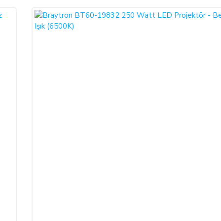
e SATICI' ya iadeli taahhütlü posta, faks veya e-posta ile yazılı bildirimd
 olması şarttır.
de edilmek istenen ürünün faturası kurumsal ise, iade ederken kurumun düzenlem
RASI kesilmediği takdirde tamamlanamayacaktır.)
rt aksesuarları ile birlikte eksiksiz ve hasarsız olarak teslim edilmesi gerekmek
 geç 10 (on) günlük süre içerisinde toplam bedeli ve ALICI’yı borç altına 
e bir azalma olursa veya iade imkânsızlaşırsa ALICI kusuru oranında SATICI
ebiyle meydana gelen değişiklik ve bozulmalardan ALICI sorumlu değildir.
nen kampanya limit tutarının altına düşülmesi halinde kampanya kapsamında fay