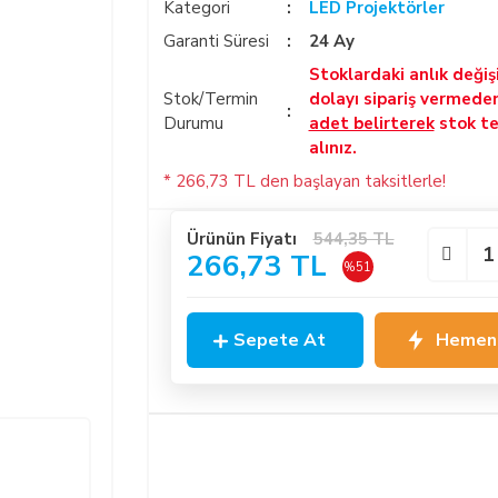
Kategori
LED Projektörler
Garanti Süresi
24 Ay
Stoklardaki anlık deği
Stok/Termin
dolayı sipariş vermede
Durumu
adet belirterek
stok te
alınız.
* 266,73 TL den başlayan taksitlerle!
Ürünün Fiyatı
544,35 TL
266,73 TL
%51
Sepete At
Hemen