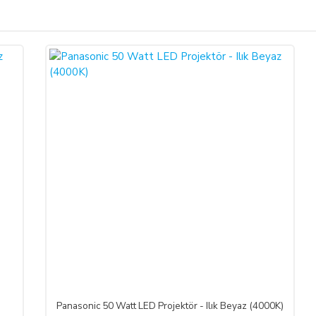
Bu ürüne ilk yorumu siz yapın!
ariş verdiğiniz takdirde, size sunulan ön bilgilendirme formunu ve mesafeli sa
larak 6502 sayılı Tüketicinin Korunması Hakkında Kanun ve Mesafeli Sözleşmele
Yorum Yaz
necektir.
dı ile alıcının gösterdiği adresteki kişi ve/veya kuruluşa teslim edilir. Bu
un ve varsa garanti belgesi, kullanım kılavuzu gibi belgelerle teslim edilmek zor
satıcı bu durumu öğrendiğinden itibaren 3 gün içinde yazılı olarak alıcıya 
a iptal ederse, SATICI'nın ürünü teslim yükümlülüğü sona erer.
Panasonic 50 Watt LED Projektör - Ilık Beyaz (4000K)
 ALIŞVERİŞLER: