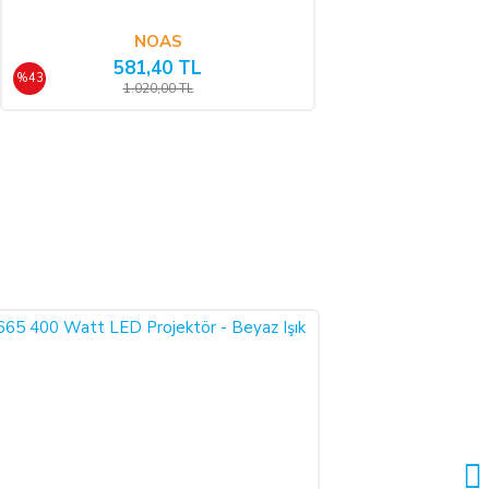
 satılan ürün bedeli ilgili banka veya finans kuruluşu tarafından
NOAS
undadır.
581,40 TL
%43
1.020,00 TL
i, ürünün benzeri ile değiştirilmesini veya engel ortadan kalkana
 nakden bu ücret ödenir. ALICI, ödemeyi kredi kartı ile yapmış ise
ktarması olasıdır.
rgo şirketinden teslim almayacaktır. Teslim alınan mal/hizmetin
mal/hizmet kullanılmamalıdır ve ürünle birlikte fatura da iade
 aşağıdaki iletişim bilgileri üzerinden bildirmek şartıyla hiçbir