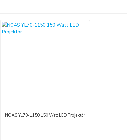
tış sözleşmesini kabul etmiş sayılırsınız.
r Yönetmeliği (RG: 27.11.2014/29188) hükümleri ile yürürlükteki
 süre içinde ürün teslim edilmez ise, ALICILAR sözleşmeyi sona
undadır.
bu durumu bildirmek zorundadır. 14 gün içinde de toplam bedel
NOAS YL70-1150 150 Watt LED Projektör