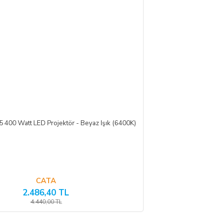
400 Watt LED Projektör - Beyaz Işık (6400K)
CATA
en önce, tüketicinin onayı ile hizmetin ifasına başlanan hizmet
2.486,40 TL
4.440,00 TL