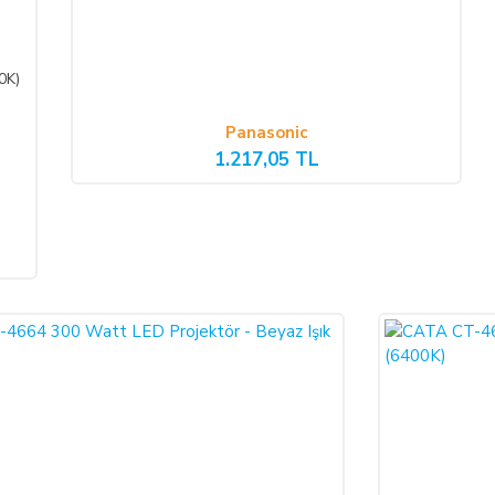
ının yetkisiz kişiler tarafından haksız olarak kullanıldığı tespit edilirse ve
isinde nakliye gideri SATICI’ya ait olacak şekilde SATICI’ya iade etmek zor
0K)
Panasonic
SLİM EDİLEMEZ İSE:
1.217,05 TL
inde teslim edilemez ise, durum ALICI’ya bildirilir. Alıcı, siparişin iptalin
 ederse; ödemeyi nakit ile yapmış ise iptalinden itibaren 14 gün içinde kendisine
li bankaya iade edilir, ancak bankanın ALICI'nın hesabına 2-3 hafta içerisinde a
 edecek; ezik, kırık, ambalajı yırtılmış vb. hasarlı ve ayıplı mal/hizmeti ka
 sonra mal/hizmeti özenle korunmak zorundadır. Cayma hakkı kullanılacaksa 
işi/kuruluşa teslim tarihinden itibaren 14 (on dört) gün içerisinde, SATICI’ya