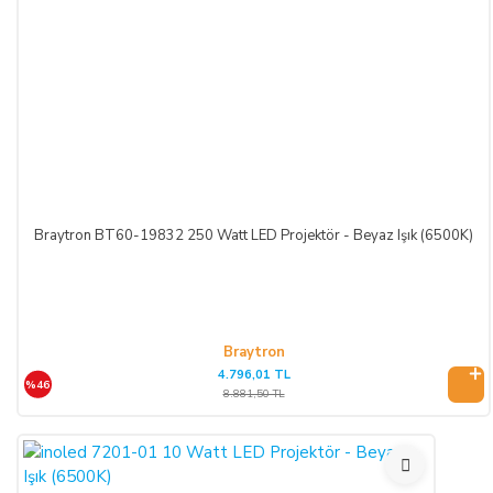
Braytron BT60-19832 250 Watt LED Projektör - Beyaz Işık (6500K)
Braytron
4.796,01 TL
%46
8.881,50 TL