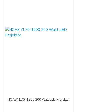
bankaya karşı sorumlu olacağını kabul, beyan ve taahhüt eder.
Bu durumda ilgili banka hukuki yollara başvurabilir; doğacak
masrafları ve vekâlet ücretini ALICI’dan talep edebilir ve her
koşulda ALICI’nın borcundan dolayı temerrüde düşmesi
halinde, ALICI, borcun gecikmeli ifasından dolayı SATICI’nın
uğradığı zarar ve ziyanını ödeyeceğini kabul eder.
ÖDEME VE TESLİMAT:
Ödemelerinizi, Banka Havalesi veya EFT (Elektronik Fon
Transferi) yolu ile
LIGHT STORE AYDINLATMA
SİSTEMLERİ LTD. ŞTİ.
hesap adlı
TR42 0020 5000 0971
2352 8000 01 IBAN nolu Kuveyt Türk Katılım Bankası
(TL)
hesabımıza yapabilirsiniz.
Sitemiz üzerinden kredi kartlarınız ile, online tek ödeme veya
online taksit imkânlarından yararlanabilirsiniz. Online
ödemelerinizde, siparişiniz sonunda kredi kartınızdan tutar
NOAS YL70-1200 200 Watt LED Projektör
çekim işlemi gerçekleşecektir.