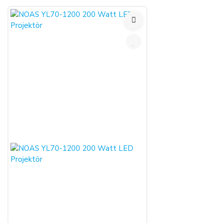
CAYMA HAKKI KULLANILAMAYACAK ÜRÜNLER:
Cayma hakkı süresi sona ermeden önce,
tüketicinin onayı ile
ifasına başlanan
hizmetlere ilişkin cayma hakkının
kullanılması Yönetmelik gereği mümkün değildir. Yani,
ALICI'nın siparişi üzerine üretilen ürün veya ürünlerin
üretimine başlandıktan sonra,
Sipariş İptali
mümkün
değildir.
Bununla birlikte, ALICI'nın
siparişi üzerine üretilen
bu ürün veya ürünlerin, üretim hatası gibi satıcıdan kaynaklı
bir kusur olmadığı müddetçe
İadesi ve Değişimi
mümkün
değildir.
TEMERRÜT HALİ VE HUKUKİ SONUÇLARI:
ALICI, ödeme işlemlerini kredi kartı ile yaptığı durumda
temerrüde düştüğü takdirde, kart sahibi banka ile arasındaki
kredi kartı sözleşmesi çerçevesinde faiz ödeyeceğini ve