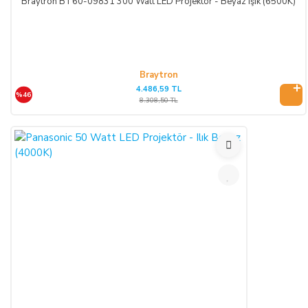
Braytron BT60-09831 300 Watt LED Projektör - Beyaz Işık (6500K)
ALICI, sözleşme konusu mal/hizmeti teslim almadan önce
muayene edecek; ezik, kırık, ambalajı yırtılmış vb. hasarlı ve
ayıplı mal/hizmeti kargo şirketinden teslim almayacaktır.
Teslim alınan mal/hizmetin hasarsız ve sağlam olduğu kabul
Braytron
edilecektir. ALICI, teslimden sonra mal/hizmeti özenle
4.486,59 TL
korunmak zorundadır. Cayma hakkı kullanılacaksa mal/hizmet
%46
8.308,50 TL
kullanılmamalıdır ve ürünle birlikte fatura da iade edilmelidir.
CAYMA HAKKI:
ALICI; satın aldığı ürünün kendisine veya gösterdiği adresteki
kişi/kuruluşa teslim tarihinden itibaren 14 (on dört) gün
içerisinde, SATICI’ya aşağıdaki iletişim bilgileri üzerinden
bildirmek şartıyla hiçbir hukuki ve cezai sorumluluk
üstlenmeksizin ve hiçbir gerekçe göstermeksizin malı
reddederek sözleşmeden cayma hakkını kullanabilir.
SATICININ CAYMA HAKKI BİLDİRİMİ YAPILACAK