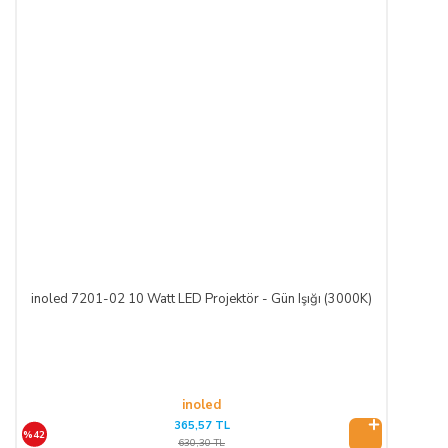
inoled 7201-02 10 Watt LED Projektör - Gün Işığı (3000K)
inoled
365,57 TL
%42
630,30 TL