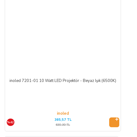
inoled 7201-01 10 Watt LED Projektör - Beyaz Işık (6500K)
inoled
365,57 TL
%42
630,30 TL