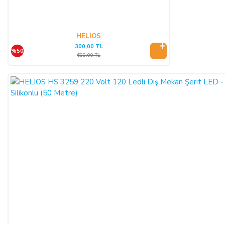
ALICI, satın aldığı eğer bir hizmet ise, bu 14 günlük süre
sözleşmenin imzalandığı tarihten itibaren başlar. Cayma hakkı
süresi sona ermeden önce, tüketicinin onayı ile hizmetin ifasına
HELIOS
başlanan hizmet sözleşmelerinde cayma hakkı kullanılamaz.
300,00 TL
%50
Cayma hakkının kullanımından kaynaklanan masraflar
600,00 TL
SATICI’ ya aittir.
Cayma hakkının kullanılması için 14 (ondört) günlük süre
içinde SATICI' ya iadeli taahhütlü posta, faks veya e-posta ile
yazılı bildirimde bulunulması ve ürünün işbu sözleşmede
düzenlenen "Cayma Hakkı Kullanılamayacak Ürünler"
hükümleri çerçevesinde kullanılmamış olması şarttır.
CAYMA HAKKININ KULLANIMI:
Üçüncü kişiye veya ALICI’ ya teslim edilen ürünün faturası,
(İade edilmek istenen ürünün faturası kurumsal ise, iade
ederken kurumun düzenlemiş olduğu iade faturası ile birlikte
gönderilmesi gerekmektedir. Faturası kurumlar adına
düzenlenen sipariş iadeleri İADE FATURASI kesilmediği