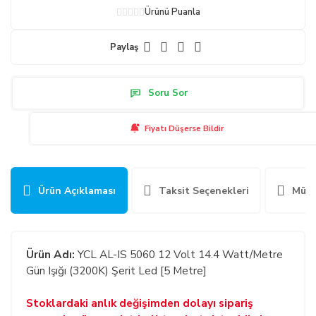
Ürünü Puanla
Paylaş
Soru Sor
Fiyatı Düşerse Bildir
Ürün Açıklaması
Taksit Seçenekleri
Müşt
Ürün Adı:
YCL AL-IS 5060 12 Volt 14.4 Watt/Metre
Gün Işığı (3200K) Şerit Led [5 Metre]
Stoklardaki anlık değişimden dolayı sipariş