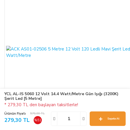
YCL AL-IS 5060 12 Volt 14.4 Watt/Metre Gün Işığı (3200K)
Şerit Led [5 Metre]
* 279,30 TL den başlayan taksitlerle!
Ürünün Fiyatı
570,00 TL
279,30 TL
Sepete At
%51