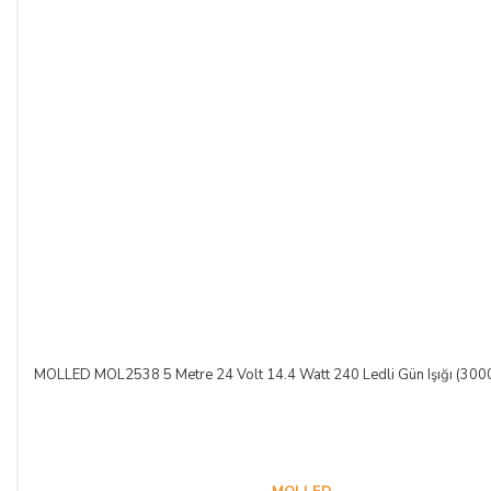
ALICININ ÜRÜNÜ KONTROL ETME YÜKÜMLÜLÜĞÜ:
ALICI, sözleşme konusu mal/hizmeti teslim almadan önce
muayene edecek; ezik, kırık, ambalajı yırtılmış vb. hasarlı ve
ayıplı mal/hizmeti kargo şirketinden teslim almayacaktır.
Teslim alınan mal/hizmetin hasarsız ve sağlam olduğu kabul
edilecektir. ALICI, teslimden sonra mal/hizmeti özenle
korunmak zorundadır. Cayma hakkı kullanılacaksa mal/hizmet
kullanılmamalıdır ve ürünle birlikte fatura da iade edilmelidir.
CAYMA HAKKI:
ALICI; satın aldığı ürünün kendisine veya gösterdiği adresteki
MOLLED MOL2538 5 Metre 24 Volt 14.4 Watt 240 Ledli Gün Işığı (3000
kişi/kuruluşa teslim tarihinden itibaren 14 (on dört) gün
içerisinde, SATICI’ya aşağıdaki iletişim bilgileri üzerinden
bildirmek şartıyla hiçbir hukuki ve cezai sorumluluk
üstlenmeksizin ve hiçbir gerekçe göstermeksizin malı
reddederek sözleşmeden cayma hakkını kullanabilir.