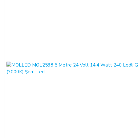
ALICILAR sözleşmeyi sona erdirebilir.
Satın alınan ürün, eksiksiz ve siparişte belirtilen niteliklere
uygun ve varsa garanti belgesi, kullanım kılavuzu gibi
belgelerle teslim edilmek zorundadır.
Satın alınan ürünün satılmasının imkânsızlaşması durumunda,
satıcı bu durumu öğrendiğinden itibaren 3 gün içinde yazılı
olarak alıcıya bu durumu bildirmek zorundadır. 14 gün içinde
de toplam bedel ALICI’ya iade edilmek zorundadır.
SATIN ALINAN ÜRÜN BEDELİ ÖDENMEZ İSE:
ALICI, satın aldığı ürün bedelini ödemez veya banka
kayıtlarında iptal ederse, SATICI'nın ürünü teslim
yükümlülüğü sona erer.
KREDİ KARTININ YETKİSİZ KULLANIMI İLE
YAPILAN ALIŞVERİŞLER: