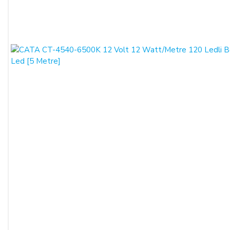
ödemelerinizde, siparişiniz sonunda kredi kartınızdan tutar
çekim işlemi gerçekleşecektir.