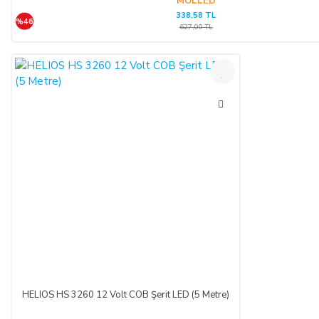
MOLLED
338,58 TL
%46
627,00 TL
SATICININ CAYMA HAKKI BİLDİRİMİ YAPILACAK
İLETİŞİM BİLGİLERİ:
ŞİRKET BİLGİLERİ
Adı/Unvanı
:
LIGHT STORE Aydınlatma Sistemleri LTD.
ŞTİ.
Adresi
:
İstiklal Mh. Keten Sk. No:39 A Blok D:103 PK:
54050, Serdivan/SAKARYA
E-Posta
:
info@aydinlatmamekani.com
Adresi
Telefon No
:
0850 303 28 54
HELIOS HS 3260 12 Volt COB Şerit LED (5 Metre)
CAYMA HAKKININ SÜRESİ: