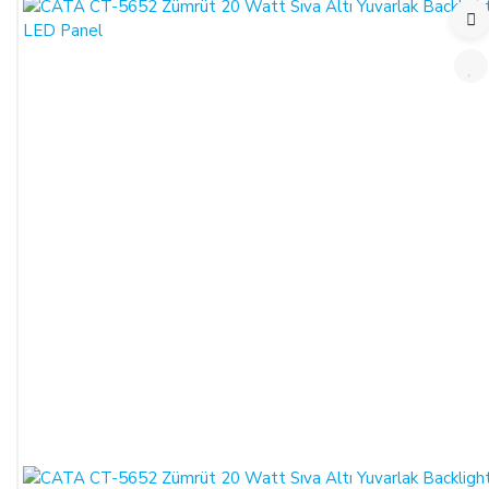
süresi sona ermeden önce, tüketicinin onayı ile hizmetin ifasına
başlanan hizmet sözleşmelerinde cayma hakkı kullanılamaz.
Cayma hakkının kullanımından kaynaklanan masraflar
SATICI’ ya aittir.
Cayma hakkının kullanılması için 14 (ondört) günlük süre
içinde SATICI' ya iadeli taahhütlü posta, faks veya e-posta ile
yazılı bildirimde bulunulması ve ürünün işbu sözleşmede
düzenlenen "Cayma Hakkı Kullanılamayacak Ürünler"
hükümleri çerçevesinde kullanılmamış olması şarttır.
CAYMA HAKKININ KULLANIMI:
Üçüncü kişiye veya ALICI’ ya teslim edilen ürünün faturası,
(İade edilmek istenen ürünün faturası kurumsal ise, iade
ederken kurumun düzenlemiş olduğu iade faturası ile birlikte
gönderilmesi gerekmektedir. Faturası kurumlar adına
düzenlenen sipariş iadeleri İADE FATURASI kesilmediği
takdirde tamamlanamayacaktır.)