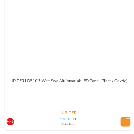
JUPITER LD510 3 Watt Sıva Altı Yuvarlak LED Panel (Plastik Gövde)
JUPITER
118,18 TL
%45
214,88 TL