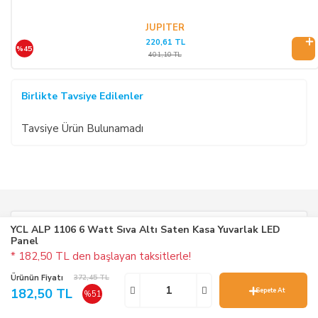
JUPITER
220,61 TL
%45
401,10 TL
Birlikte Tavsiye Edilenler
Tavsiye Ürün Bulunamadı
YCL ALP 1106 6 Watt Sıva Altı Saten Kasa Yuvarlak LED
KARGO BEDAVA!
Panel
10.000 TL ve üzeri alışverişlerinizde
* 182,50 TL den başlayan taksitlerle!
30 desiye kadar kargo ücreti ödemezsiniz.
Ürünün Fiyatı
372,45 TL
182,50 TL
Sepete At
%51
%
SEPETTE İNDİRİM!