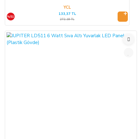
YCL
133,37 TL
%51
272,18 TL