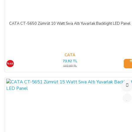
kuruluşu tarafından SATICI'ya ödenmez ise, ALICI, sözleşme
konusu ürünü 3 gün içerisinde nakliye gideri SATICI’ya ait
olacak şekilde SATICI’ya iade etmek zorundadır.
CATA CT-5650 Zümrüt 10 Watt Sıva Altı Yuvarlak Backlight LED Panel
ÖNGÖRÜLEMEYEN SEBEPLERLE ÜRÜN SÜRESİNDE
TESLİM EDİLEMEZ İSE:
CATA
SATICI’nın öngöremeyeceği mücbir sebepler oluşursa ve ürün
73,92 TL
süresinde teslim edilemez ise, durum ALICI’ya bildirilir. Alıcı,
%44
132,00 TL
siparişin iptalini, ürünün benzeri ile değiştirilmesini veya engel
ortadan kalkana dek teslimatın ertelenmesini talep edebilir.
ALICI siparişi iptal ederse; ödemeyi nakit ile yapmış ise
iptalinden itibaren 14 gün içinde kendisine nakden bu ücret
ödenir. ALICI, ödemeyi kredi kartı ile yapmış ise ve iptal
ederse, bu iptalden itibaren yine 14 gün içinde ürün bedeli
bankaya iade edilir, ancak bankanın ALICI'nın hesabına 2-3
hafta içerisinde aktarması olasıdır.