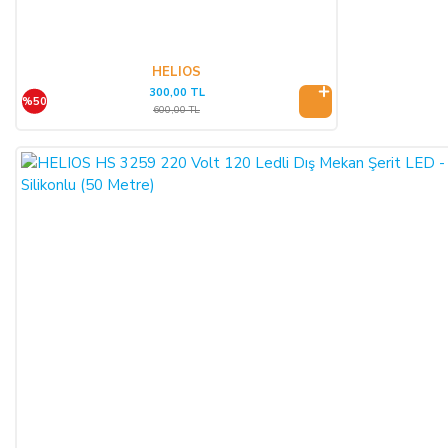
ALICI, satın aldığı eğer bir hizmet ise, bu 14 günlük süre
sözleşmenin imzalandığı tarihten itibaren başlar. Cayma hakkı
süresi sona ermeden önce, tüketicinin onayı ile hizmetin ifasına
HELIOS
başlanan hizmet sözleşmelerinde cayma hakkı kullanılamaz.
300,00 TL
%50
Cayma hakkının kullanımından kaynaklanan masraflar
600,00 TL
SATICI’ ya aittir.
Cayma hakkının kullanılması için 14 (ondört) günlük süre
içinde SATICI' ya iadeli taahhütlü posta, faks veya e-posta ile
yazılı bildirimde bulunulması ve ürünün işbu sözleşmede
düzenlenen "Cayma Hakkı Kullanılamayacak Ürünler"
hükümleri çerçevesinde kullanılmamış olması şarttır.
CAYMA HAKKININ KULLANIMI:
Üçüncü kişiye veya ALICI’ ya teslim edilen ürünün faturası,
(İade edilmek istenen ürünün faturası kurumsal ise, iade
ederken kurumun düzenlemiş olduğu iade faturası ile birlikte
gönderilmesi gerekmektedir. Faturası kurumlar adına
düzenlenen sipariş iadeleri İADE FATURASI kesilmediği