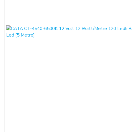
ödemelerinizde, siparişiniz sonunda kredi kartınızdan tutar
çekim işlemi gerçekleşecektir.