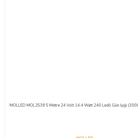
ALICININ ÜRÜNÜ KONTROL ETME YÜKÜMLÜLÜĞÜ:
ALICI, sözleşme konusu mal/hizmeti teslim almadan önce
muayene edecek; ezik, kırık, ambalajı yırtılmış vb. hasarlı ve
ayıplı mal/hizmeti kargo şirketinden teslim almayacaktır.
Teslim alınan mal/hizmetin hasarsız ve sağlam olduğu kabul
edilecektir. ALICI, teslimden sonra mal/hizmeti özenle
korunmak zorundadır. Cayma hakkı kullanılacaksa mal/hizmet
kullanılmamalıdır ve ürünle birlikte fatura da iade edilmelidir.
CAYMA HAKKI:
ALICI; satın aldığı ürünün kendisine veya gösterdiği adresteki
MOLLED MOL2538 5 Metre 24 Volt 14.4 Watt 240 Ledli Gün Işığı (3000
kişi/kuruluşa teslim tarihinden itibaren 14 (on dört) gün
içerisinde, SATICI’ya aşağıdaki iletişim bilgileri üzerinden
bildirmek şartıyla hiçbir hukuki ve cezai sorumluluk
üstlenmeksizin ve hiçbir gerekçe göstermeksizin malı
reddederek sözleşmeden cayma hakkını kullanabilir.