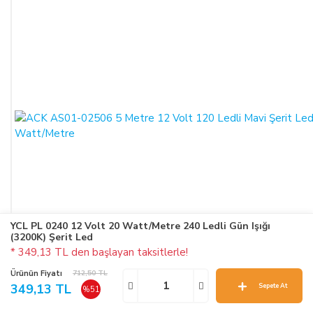
YCL PL 0240 12 Volt 20 Watt/Metre 240 Ledli Gün Işığı
(3200K) Şerit Led
* 349,13 TL den başlayan taksitlerle!
Ürünün Fiyatı
712,50 TL
349,13 TL
Sepete At
%51