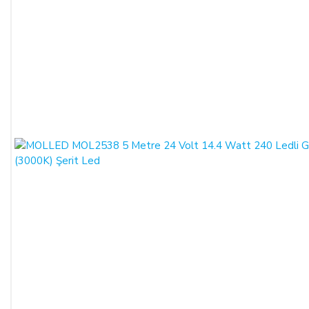
ALICILAR sözleşmeyi sona erdirebilir.
Satın alınan ürün, eksiksiz ve siparişte belirtilen niteliklere
uygun ve varsa garanti belgesi, kullanım kılavuzu gibi
belgelerle teslim edilmek zorundadır.
Satın alınan ürünün satılmasının imkânsızlaşması durumunda,
satıcı bu durumu öğrendiğinden itibaren 3 gün içinde yazılı
olarak alıcıya bu durumu bildirmek zorundadır. 14 gün içinde
de toplam bedel ALICI’ya iade edilmek zorundadır.
SATIN ALINAN ÜRÜN BEDELİ ÖDENMEZ İSE:
ALICI, satın aldığı ürün bedelini ödemez veya banka
kayıtlarında iptal ederse, SATICI'nın ürünü teslim
yükümlülüğü sona erer.
KREDİ KARTININ YETKİSİZ KULLANIMI İLE
YAPILAN ALIŞVERİŞLER: