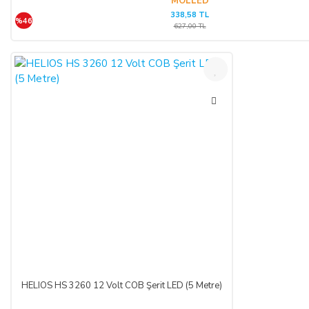
MOLLED
338,58 TL
%46
627,00 TL
SATICININ CAYMA HAKKI BİLDİRİMİ YAPILACAK
İLETİŞİM BİLGİLERİ:
ŞİRKET BİLGİLERİ
Adı/Unvanı
:
LIGHT STORE Aydınlatma Sistemleri LTD.
ŞTİ.
Adresi
:
İstiklal Mh. Keten Sk. No:39 A Blok D:103 PK:
54050, Serdivan/SAKARYA
E-Posta
:
info@aydinlatmamekani.com
Adresi
Telefon No
:
0850 303 28 54
HELIOS HS 3260 12 Volt COB Şerit LED (5 Metre)
CAYMA HAKKININ SÜRESİ: