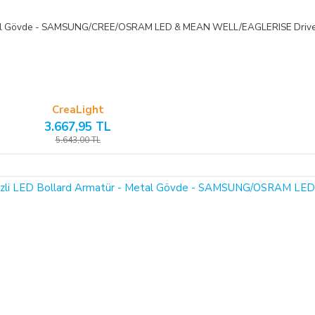
etal Gövde - SAMSUNG/CREE/OSRAM LED & MEAN WELL/EAGLERISE Driver -
ifasına başlanan
hizmetlere ilişkin cayma hakkının kullanılması Yönetmelik ge
mümkün değildir.
Bununla birlikte, ALICI'nın
siparişi üzerine üretilen bu ü
CreaLight
3.667,95 TL
5.643,00 TL
üde düştüğü takdirde, kart sahibi banka ile arasındaki kredi kartı sözleşmesi 
yollara başvurabilir; doğacak masrafları ve vekâlet ücretini ALICI’dan tale
I’nın uğradığı zarar ve ziyanını ödeyeceğini kabul eder.
eri) yolu ile
LIGHT STORE AYDINLATMA SİSTEMLERİ LTD. ŞTİ.
hes
ine taksit imkânlarından yararlanabilirsiniz. Online ödemelerinizde, siparişiniz