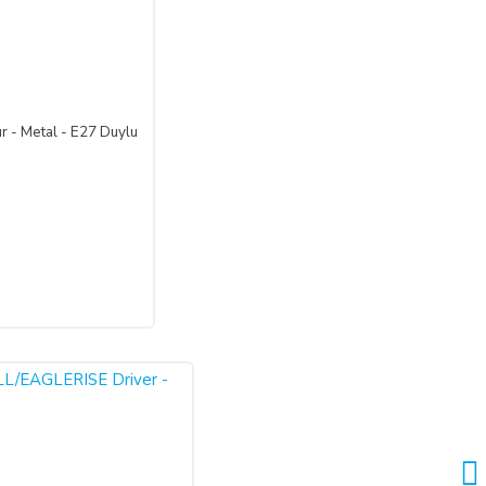
 satılan ürün bedeli ilgili banka veya finans kuruluşu tarafından
undadır.
 - Metal - E27 Duylu
i, ürünün benzeri ile değiştirilmesini veya engel ortadan kalkana
 nakden bu ücret ödenir. ALICI, ödemeyi kredi kartı ile yapmış ise
ktarması olasıdır.
rgo şirketinden teslim almayacaktır. Teslim alınan mal/hizmetin
mal/hizmet kullanılmamalıdır ve ürünle birlikte fatura da iade
 aşağıdaki iletişim bilgileri üzerinden bildirmek şartıyla hiçbir