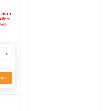
şimden
n önce
yidi
 Al