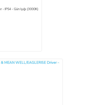
 IP54 - Gün Işığı (3000K)
reği mümkün değildir. Yani, ALICI'nın siparişi üzerine üretilen
rün veya ürünlerin, üretim hatası gibi satıcıdan kaynaklı bir kusur
çerçevesinde faiz ödeyeceğini ve bankaya karşı sorumlu olacağını
p edebilir ve her koşulda ALICI’nın borcundan dolayı temerrüde
ap adlı
TR42 0020 5000 0971 2352 8000 01 IBAN nolu Kuveyt
 sonunda kredi kartınızdan tutar çekim işlemi gerçekleşecektir.