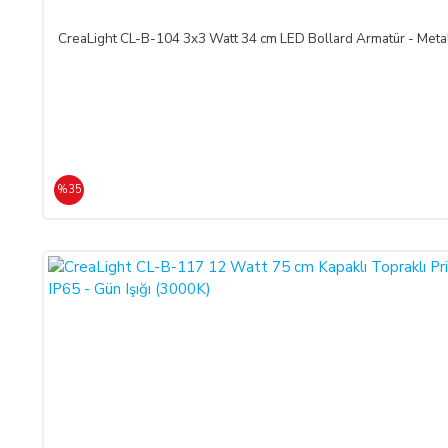
CAYMA HAKKI KULLANILAMAYACAK ÜRÜNLER:
CreaLight CL-B-104 3x3 Watt 34 cm LED Bollard Armatür - M
Cayma hakkı süresi sona ermeden önce,
tüketicinin onayı ile 
ürün veya ürünlerin üretimine başlandıktan sonra,
Sipariş İptali
olmadığı müddetçe
İadesi ve Değişimi
mümkün değildir.
TEMERRÜT HALİ VE HUKUKİ SONUÇLARI:
%35
ALICI, ödeme işlemlerini kredi kartı ile yaptığı durumda temerr
kabul, beyan ve taahhüt eder. Bu durumda ilgili banka hukuki 
düşmesi halinde, ALICI, borcun gecikmeli ifasından dolayı SATIC
ÖDEME VE TESLİMAT:
Ödemelerinizi, Banka Havalesi veya EFT (Elektronik Fon Transf
Türk Katılım Bankası (TL)
hesabımıza yapabilirsiniz.
Sitemiz üzerinden kredi kartlarınız ile, online tek ödeme veya onl