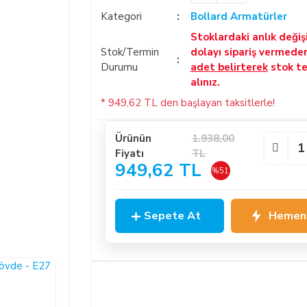
Kategori
Bollard Armatürler
Stoklardaki anlık deği
Stok/Termin
dolayı sipariş vermede
Durumu
adet belirterek
stok te
alınız.
* 949,62 TL den başlayan taksitlerle!
Ürünün
1.938,00
Fiyatı
TL
949,62 TL
%51
Sepete At
Hemen