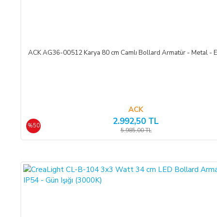
Ürün teslim edildikten sonra, ALICI'nın ödeme yaptığı kredi kart
SATICI'ya ödenmez ise, ALICI, sözleşme konusu ürünü 3 gün içer
ACK AG36-00512 Karya 80 cm Camlı Bollard Armatür - Metal - 
ÖNGÖRÜLEMEYEN SEBEPLERLE ÜRÜN SÜRESİNDE TE
SATICI’nın öngöremeyeceği mücbir sebepler oluşursa ve ürün süres
dek teslimatın ertelenmesini talep edebilir. ALICI siparişi iptal
ve iptal ederse, bu iptalden itibaren yine 14 gün içinde ürün bede
ACK
2.992,50 TL
%50
ALICININ ÜRÜNÜ KONTROL ETME YÜKÜMLÜLÜĞÜ:
5.985,00 TL
ALICI, sözleşme konusu mal/hizmeti teslim almadan önce muayene
hasarsız ve sağlam olduğu kabul edilecektir. ALICI, teslimden
edilmelidir.
CAYMA HAKKI:
ALICI; satın aldığı ürünün kendisine veya gösterdiği adresteki k