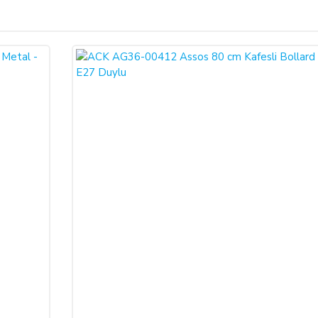
Bu ürüne ilk yorumu siz yapın!
ariş verdiğiniz takdirde, size sunulan ön bilgilendirme formunu ve mesafeli sa
larak 6502 sayılı Tüketicinin Korunması Hakkında Kanun ve Mesafeli Sözleşmele
Yorum Yaz
necektir.
dı ile alıcının gösterdiği adresteki kişi ve/veya kuruluşa teslim edilir. Bu
un ve varsa garanti belgesi, kullanım kılavuzu gibi belgelerle teslim edilmek zor
satıcı bu durumu öğrendiğinden itibaren 3 gün içinde yazılı olarak alıcıya 
a iptal ederse, SATICI'nın ürünü teslim yükümlülüğü sona erer.
 ALIŞVERİŞLER: