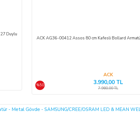
ının yetkisiz kişiler tarafından haksız olarak kullanıldığı tespit edilirse ve
isinde nakliye gideri SATICI’ya ait olacak şekilde SATICI’ya iade etmek zor
E27 Duylu
ACK AG36-00412 Assos 80 cm Kafesli Bollard Armatür
SLİM EDİLEMEZ İSE:
inde teslim edilemez ise, durum ALICI’ya bildirilir. Alıcı, siparişin iptalin
 ederse; ödemeyi nakit ile yapmış ise iptalinden itibaren 14 gün içinde kendisine
li bankaya iade edilir, ancak bankanın ALICI'nın hesabına 2-3 hafta içerisinde a
ACK
3.990,00 TL
%50
7.980,00 TL
 edecek; ezik, kırık, ambalajı yırtılmış vb. hasarlı ve ayıplı mal/hizmeti ka
 sonra mal/hizmeti özenle korunmak zorundadır. Cayma hakkı kullanılacaksa 
işi/kuruluşa teslim tarihinden itibaren 14 (on dört) gün içerisinde, SATICI’ya