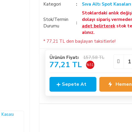
Kategori
Sıva Altı Spot Kasaları
Stoklardaki anlık deği
Stok/Termin
dolayı sipariş vermede
Durumu
adet belirterek
stok te
alınız.
* 77,21 TL den başlayan taksitlerle!
Ürünün Fiyatı
157,58 TL
77,21 TL
%51
Sepete At
Hemen