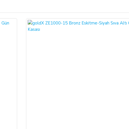
Bu ürüne ilk yorumu siz yapın!
ariş verdiğiniz takdirde, size sunulan ön bilgilendirme formunu ve mesafeli sa
larak 6502 sayılı Tüketicinin Korunması Hakkında Kanun ve Mesafeli Sözleşmele
Yorum Yaz
necektir.
dı ile alıcının gösterdiği adresteki kişi ve/veya kuruluşa teslim edilir. Bu
un ve varsa garanti belgesi, kullanım kılavuzu gibi belgelerle teslim edilmek zor
satıcı bu durumu öğrendiğinden itibaren 3 gün içinde yazılı olarak alıcıya 
a iptal ederse, SATICI'nın ürünü teslim yükümlülüğü sona erer.
 ALIŞVERİŞLER: