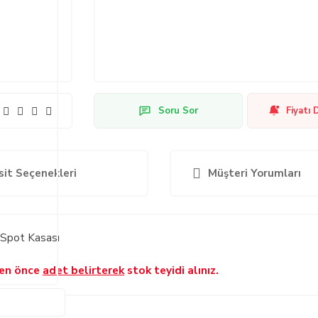
Soru Sor
Fiyatı 
sit Seçenekleri
Müşteri Yorumları
 Spot Kasası
den önce
adet belirterek
stok teyidi alınız.