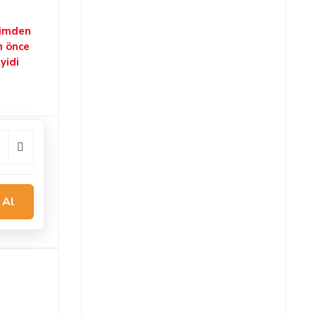
şimden
n önce
yidi
 Al