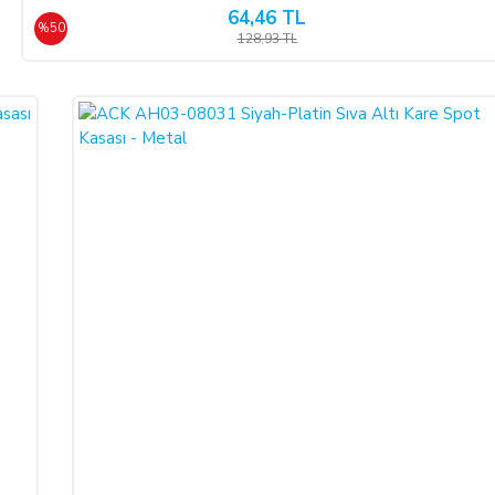
64,46 TL
e SATICI' ya iadeli taahhütlü posta, faks veya e-posta ile yazılı bildirimd
%50
128,93 TL
 olması şarttır.
de edilmek istenen ürünün faturası kurumsal ise, iade ederken kurumun düzenlem
RASI kesilmediği takdirde tamamlanamayacaktır.)
rt aksesuarları ile birlikte eksiksiz ve hasarsız olarak teslim edilmesi gerekmek
 geç 10 (on) günlük süre içerisinde toplam bedeli ve ALICI’yı borç altına 
e bir azalma olursa veya iade imkânsızlaşırsa ALICI kusuru oranında SATICI
ebiyle meydana gelen değişiklik ve bozulmalardan ALICI sorumlu değildir.
nen kampanya limit tutarının altına düşülmesi halinde kampanya kapsamında fay