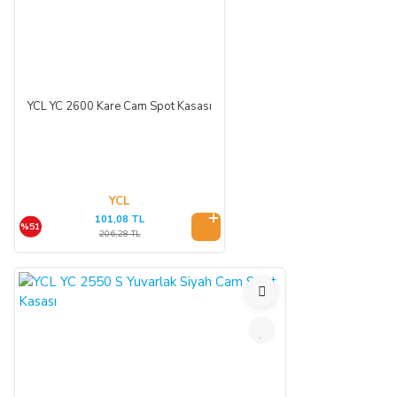
kampanya kapsamında faydalanılan indirim miktarı iptal edilir.
CAYMA HAKKI KULLANILAMAYACAK ÜRÜNLER:
YCL YC 2600 Kare Cam Spot Kasası
Cayma hakkı süresi sona ermeden önce,
tüketicinin onayı ile
ifasına başlanan
hizmetlere ilişkin cayma hakkının
kullanılması Yönetmelik gereği mümkün değildir. Yani,
ALICI'nın siparişi üzerine üretilen ürün veya ürünlerin
üretimine başlandıktan sonra,
Sipariş İptali
mümkün
YCL
değildir.
Bununla birlikte, ALICI'nın
siparişi üzerine üretilen
101,08 TL
%51
bu ürün veya ürünlerin, üretim hatası gibi satıcıdan kaynaklı
206,28 TL
bir kusur olmadığı müddetçe
İadesi ve Değişimi
mümkün
değildir.
TEMERRÜT HALİ VE HUKUKİ SONUÇLARI:
ALICI, ödeme işlemlerini kredi kartı ile yaptığı durumda
temerrüde düştüğü takdirde, kart sahibi banka ile arasındaki