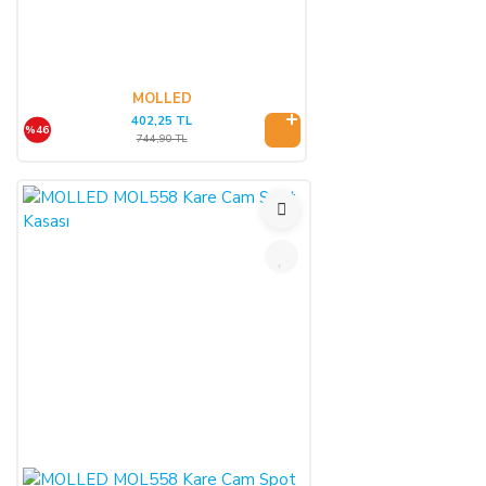
kuruluşu tarafından SATICI'ya ödenmez ise, ALICI, sözleşme
konusu ürünü 3 gün içerisinde nakliye gideri SATICI’ya ait
olacak şekilde SATICI’ya iade etmek zorundadır.
MOLLED
402,25 TL
%46
744,90 TL
ÖNGÖRÜLEMEYEN SEBEPLERLE ÜRÜN SÜRESİNDE
TESLİM EDİLEMEZ İSE:
SATICI’nın öngöremeyeceği mücbir sebepler oluşursa ve ürün
süresinde teslim edilemez ise, durum ALICI’ya bildirilir. Alıcı,
siparişin iptalini, ürünün benzeri ile değiştirilmesini veya engel
ortadan kalkana dek teslimatın ertelenmesini talep edebilir.
ALICI siparişi iptal ederse; ödemeyi nakit ile yapmış ise
iptalinden itibaren 14 gün içinde kendisine nakden bu ücret
ödenir. ALICI, ödemeyi kredi kartı ile yapmış ise ve iptal
ederse, bu iptalden itibaren yine 14 gün içinde ürün bedeli
bankaya iade edilir, ancak bankanın ALICI'nın hesabına 2-3
hafta içerisinde aktarması olasıdır.