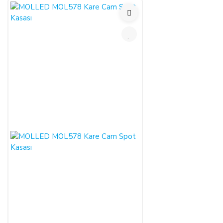
SATICININ CAYMA HAKKI BİLDİRİMİ YAPILACAK
İLETİŞİM BİLGİLERİ:
ŞİRKET BİLGİLERİ
Adı/Unvanı
:
LIGHT STORE Aydınlatma Sistemleri LTD.
ŞTİ.
Adresi
:
İstiklal Mh. Keten Sk. No:39 A Blok D:103 PK:
54050, Serdivan/SAKARYA
E-Posta
:
info@aydinlatmamekani.com
Adresi
Telefon No
:
0850 303 28 54
CAYMA HAKKININ SÜRESİ:
ALICI, satın aldığı eğer bir hizmet ise, bu 14 günlük süre
sözleşmenin imzalandığı tarihten itibaren başlar. Cayma hakkı