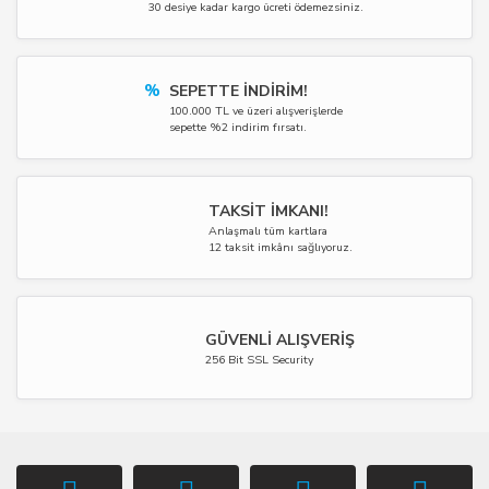
30 desiye kadar kargo ücreti ödemezsiniz.
%
SEPETTE İNDİRİM!
100.000 TL ve üzeri alışverişlerde
sepette %2 indirim fırsatı.
TAKSİT İMKANI!
Anlaşmalı tüm kartlara
12 taksit imkânı sağlıyoruz.
GÜVENLİ ALIŞVERİŞ
256 Bit SSL Security