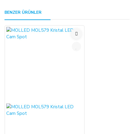
GENEL:
BENZER ÜRÜNLER
Bu ürüne ilk yorumu siz yapın!
Kullanmakta olduğunuz web sitesi üzerinden elektronik
ortamda sipariş verdiğiniz takdirde, size sunulan ön
Yorum Yaz
bilgilendirme formunu ve mesafeli satış sözleşmesini kabul
etmiş sayılırsınız.
ALICILAR, satın aldıkları ürünün satış ve teslimi ile ilgili
olarak 6502 sayılı Tüketicinin Korunması Hakkında Kanun ve
Mesafeli Sözleşmeler Yönetmeliği (RG: 27.11.2014/29188)
hükümleri ile yürürlükteki diğer yasalara tabidir.
Ürün sevkiyat masrafı olan kargo ücretleri alıcılar tarafından
ödenecektir.
Satın alınan her bir ürün, 30 günlük yasal süreyi aşmamak
kaydı ile alıcının gösterdiği adresteki kişi ve/veya kuruluşa
teslim edilir. Bu süre içinde ürün teslim edilmez ise,
ALICILAR sözleşmeyi sona erdirebilir.
Satın alınan ürün, eksiksiz ve siparişte belirtilen niteliklere