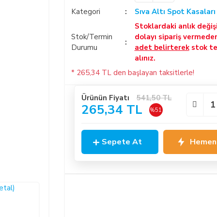
Kategori
Sıva Altı Spot Kasaları
Stoklardaki anlık deği
Stok/Termin
dolayı sipariş vermede
Durumu
adet belirterek
stok te
alınız.
* 265,34 TL den başlayan taksitlerle!
Ürünün Fiyatı
541,50 TL
265,34 TL
%51
Sepete At
Hemen