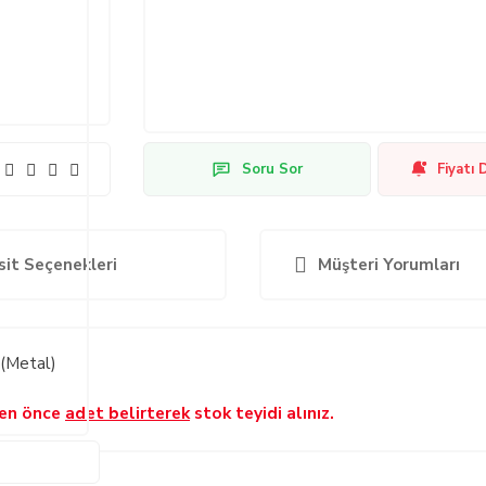
Soru Sor
Fiyatı 
sit Seçenekleri
Müşteri Yorumları
 (Metal)
den önce
adet belirterek
stok teyidi alınız.