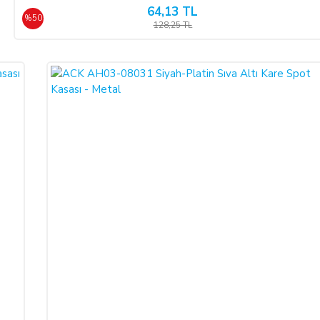
64,13 TL
e SATICI' ya iadeli taahhütlü posta, faks veya e-posta ile yazılı bildirimd
%50
128,25 TL
 olması şarttır.
de edilmek istenen ürünün faturası kurumsal ise, iade ederken kurumun düzenlem
RASI kesilmediği takdirde tamamlanamayacaktır.)
rt aksesuarları ile birlikte eksiksiz ve hasarsız olarak teslim edilmesi gerekmek
 geç 10 (on) günlük süre içerisinde toplam bedeli ve ALICI’yı borç altına 
e bir azalma olursa veya iade imkânsızlaşırsa ALICI kusuru oranında SATICI
ebiyle meydana gelen değişiklik ve bozulmalardan ALICI sorumlu değildir.
nen kampanya limit tutarının altına düşülmesi halinde kampanya kapsamında fay