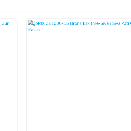
Bu ürüne ilk yorumu siz yapın!
ariş verdiğiniz takdirde, size sunulan ön bilgilendirme formunu ve mesafeli sa
larak 6502 sayılı Tüketicinin Korunması Hakkında Kanun ve Mesafeli Sözleşmele
Yorum Yaz
necektir.
dı ile alıcının gösterdiği adresteki kişi ve/veya kuruluşa teslim edilir. Bu
un ve varsa garanti belgesi, kullanım kılavuzu gibi belgelerle teslim edilmek zor
satıcı bu durumu öğrendiğinden itibaren 3 gün içinde yazılı olarak alıcıya 
a iptal ederse, SATICI'nın ürünü teslim yükümlülüğü sona erer.
 ALIŞVERİŞLER: