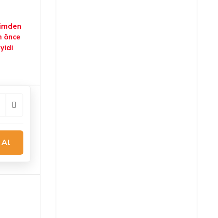
şimden
n önce
yidi
 Al