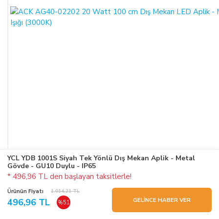
YCL YDB 1001S Siyah Tek Yönlü Dış Mekan Aplik - Metal
Gövde - GU10 Duylu - IP65
* 496,96 TL den başlayan taksitlerle!
Ürünün Fiyatı
1.014,21 TL
GELİNCE HABER VER
496,96 TL
%51