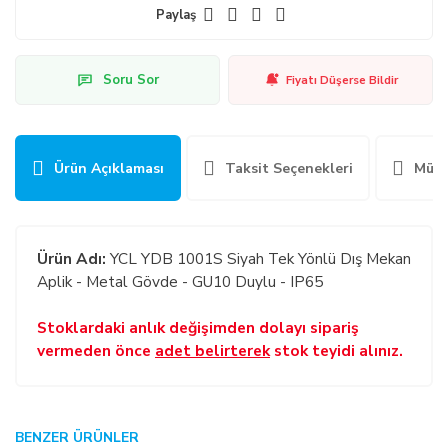
Paylaş
Soru Sor
Fiyatı Düşerse Bildir
Ürün Açıklaması
Taksit Seçenekleri
Müşt
Ürün Adı:
YCL YDB 1001S Siyah Tek Yönlü Dış Mekan
Aplik - Metal Gövde - GU10 Duylu - IP65
Stoklardaki anlık değişimden dolayı sipariş
vermeden önce
adet belirterek
stok teyidi alınız.
GENEL:
BENZER ÜRÜNLER
Bu ürüne ilk yorumu siz yapın!