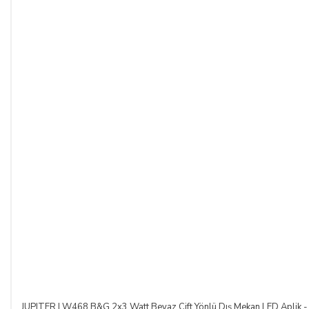
JUPITER LW468 B&G 2x3 Watt Beyaz Çift Yönlü Dış Mekan LED Aplik - 