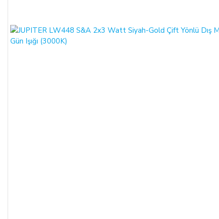
masrafları ve vekâlet ücretini ALICI’dan talep edebilir ve her
koşulda ALICI’nın borcundan dolayı temerrüde düşmesi
halinde, ALICI, borcun gecikmeli ifasından dolayı SATICI’nın
uğradığı zarar ve ziyanını ödeyeceğini kabul eder.
ÖDEME VE TESLİMAT:
Ödemelerinizi, Banka Havalesi veya EFT (Elektronik Fon
Transferi) yolu ile
LIGHT STORE AYDINLATMA
SİSTEMLERİ LTD. ŞTİ.
hesap adlı
TR42 0020 5000 0971
2352 8000 01 IBAN nolu Kuveyt Türk Katılım Bankası
(TL)
hesabımıza yapabilirsiniz.
Sitemiz üzerinden kredi kartlarınız ile, online tek ödeme veya
online taksit imkânlarından yararlanabilirsiniz. Online
ödemelerinizde, siparişiniz sonunda kredi kartınızdan tutar
çekim işlemi gerçekleşecektir.