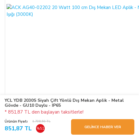
YCL YDB 2030S Siyah Çift Yönlü Dış Mekan Aplik - Metal
Gövde - GU10 Duylu - IP65
* 851,87 TL den başlayan taksitlerle!
Ürünün Fiyatı
1.738,50 TL
GELİNCE HABER VER
851,87 TL
%51