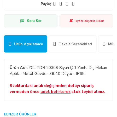
Paylaş
Soru Sor
Fiyatı Düşerse Bildir
Ürün Açıklaması
Taksit Seçenekleri
Müşt
Ürün Adı:
YCL YDB 2030S Siyah Çift Yönlü Dış Mekan
Aplik - Metal Gövde - GU10 Duylu - IP65
Stoklardaki anlık değişimden dolayı sipariş
vermeden önce
adet belirterek
stok teyidi alınız.
GENEL:
BENZER ÜRÜNLER
Bu ürüne ilk yorumu siz yapın!