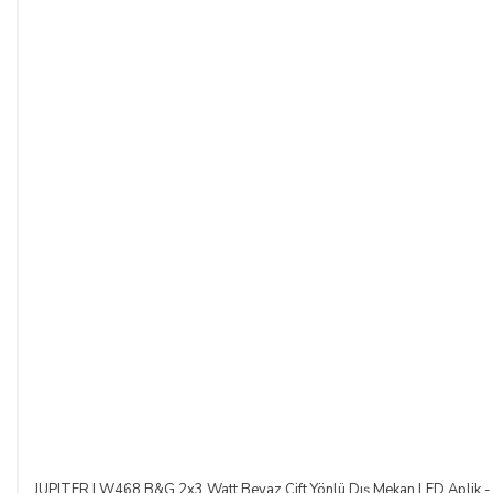
JUPITER LW468 B&G 2x3 Watt Beyaz Çift Yönlü Dış Mekan LED Aplik - 