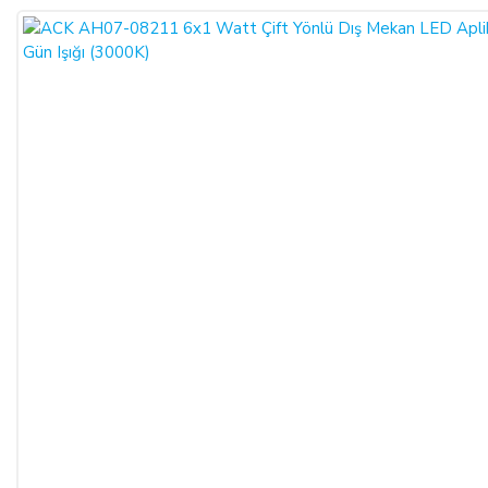
ŞİRKET BİLGİLERİ
Adı/Unvanı
:
LIGHT STORE Aydınlatma Sistemleri LTD.
ŞTİ.
Adresi
:
İstiklal Mh. Keten Sk. No:39 A Blok D:103 PK:
54050, Serdivan/SAKARYA
E-Posta
:
info@aydinlatmamekani.com
Adresi
Telefon No
:
0850 303 28 54
CAYMA HAKKININ SÜRESİ:
ALICI, satın aldığı eğer bir hizmet ise, bu 14 günlük süre
sözleşmenin imzalandığı tarihten itibaren başlar. Cayma hakkı
süresi sona ermeden önce, tüketicinin onayı ile hizmetin ifasına
başlanan hizmet sözleşmelerinde cayma hakkı kullanılamaz.