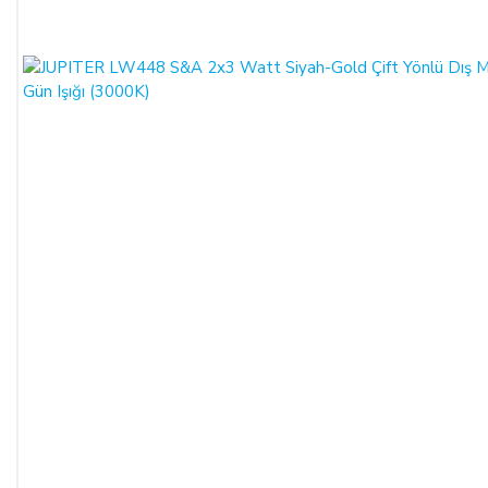
masrafları ve vekâlet ücretini ALICI’dan talep edebilir ve her
koşulda ALICI’nın borcundan dolayı temerrüde düşmesi
halinde, ALICI, borcun gecikmeli ifasından dolayı SATICI’nın
uğradığı zarar ve ziyanını ödeyeceğini kabul eder.
ÖDEME VE TESLİMAT:
Ödemelerinizi, Banka Havalesi veya EFT (Elektronik Fon
Transferi) yolu ile
LIGHT STORE AYDINLATMA
SİSTEMLERİ LTD. ŞTİ.
hesap adlı
TR42 0020 5000 0971
2352 8000 01 IBAN nolu Kuveyt Türk Katılım Bankası
(TL)
hesabımıza yapabilirsiniz.
Sitemiz üzerinden kredi kartlarınız ile, online tek ödeme veya
online taksit imkânlarından yararlanabilirsiniz. Online
ödemelerinizde, siparişiniz sonunda kredi kartınızdan tutar
çekim işlemi gerçekleşecektir.