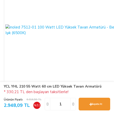
YCL YHL 210 55 Watt 60 cm LED Yüksek Tavan Armatürü
* 330,21 TL den başlayan taksitlerle!
Ürünün Fiyatı
6.016,50 TL
2.948,09 TL
Sepete At
%51