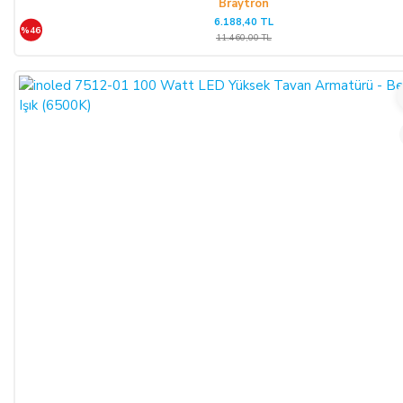
Braytron
6.188,40 TL
%46
11.460,00 TL