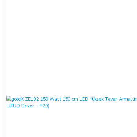
SATICININ CAYMA HAKKI BİLDİRİMİ YAPILACAK
İLETİŞİM BİLGİLERİ:
ŞİRKET BİLGİLERİ
Adı/Unvanı
:
LIGHT STORE Aydınlatma Sistemleri LTD.
ŞTİ.
Adresi
:
İstiklal Mh. Keten Sk. No:39 A Blok D:103 PK:
54050, Serdivan/SAKARYA
E-Posta
:
info@aydinlatmamekani.com
Adresi
Telefon No
:
0850 303 28 54
CAYMA HAKKININ SÜRESİ:
ALICI, satın aldığı eğer bir hizmet ise, bu 14 günlük süre
sözleşmenin imzalandığı tarihten itibaren başlar. Cayma hakkı