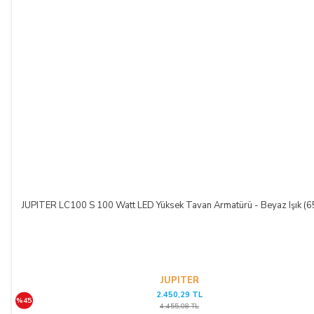
kredi kartı sözleşmesi çerçevesinde faiz ödeyeceğini ve
bankaya karşı sorumlu olacağını kabul, beyan ve taahhüt eder.
Bu durumda ilgili banka hukuki yollara başvurabilir; doğacak
masrafları ve vekâlet ücretini ALICI’dan talep edebilir ve her
koşulda ALICI’nın borcundan dolayı temerrüde düşmesi
halinde, ALICI, borcun gecikmeli ifasından dolayı SATICI’nın
uğradığı zarar ve ziyanını ödeyeceğini kabul eder.
ÖDEME VE TESLİMAT:
Ödemelerinizi, Banka Havalesi veya EFT (Elektronik Fon
Transferi) yolu ile
LIGHT STORE AYDINLATMA
SİSTEMLERİ LTD. ŞTİ.
hesap adlı
TR42 0020 5000 0971
JUPITER LC100 S 100 Watt LED Yüksek Tavan Armatürü - Beyaz Işık (
2352 8000 01 IBAN nolu Kuveyt Türk Katılım Bankası
(TL)
hesabımıza yapabilirsiniz.
Sitemiz üzerinden kredi kartlarınız ile, online tek ödeme veya
online taksit imkânlarından yararlanabilirsiniz. Online
JUPITER
ödemelerinizde, siparişiniz sonunda kredi kartınızdan tutar
2.450,29 TL
%45
çekim işlemi gerçekleşecektir.
4.455,08 TL