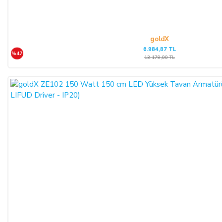
ALICININ ÜRÜNÜ KONTROL ETME YÜKÜMLÜLÜĞÜ:
ALICI, sözleşme konusu mal/hizmeti teslim almadan önce
muayene edecek; ezik, kırık, ambalajı yırtılmış vb. hasarlı ve
goldX
ayıplı mal/hizmeti kargo şirketinden teslim almayacaktır.
6.984,87 TL
%47
Teslim alınan mal/hizmetin hasarsız ve sağlam olduğu kabul
13.179,00 TL
edilecektir. ALICI, teslimden sonra mal/hizmeti özenle
korunmak zorundadır. Cayma hakkı kullanılacaksa mal/hizmet
kullanılmamalıdır ve ürünle birlikte fatura da iade edilmelidir.
CAYMA HAKKI:
ALICI; satın aldığı ürünün kendisine veya gösterdiği adresteki
kişi/kuruluşa teslim tarihinden itibaren 14 (on dört) gün
içerisinde, SATICI’ya aşağıdaki iletişim bilgileri üzerinden
bildirmek şartıyla hiçbir hukuki ve cezai sorumluluk
üstlenmeksizin ve hiçbir gerekçe göstermeksizin malı
reddederek sözleşmeden cayma hakkını kullanabilir.