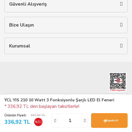
Güvenli Alışveriş
Bize Ulaşın
Kurumsal
YCL YIS 210 10 Watt 3 Fonksiyonlu Şarjlı LED El Feneri
Google Play
Appstore
* 336,92 TL den başlayan taksitlerle!
Ürünün Fiyatı
687,60 TL
256 Bit SSL Security
336,92 TL
Sepete At
%51