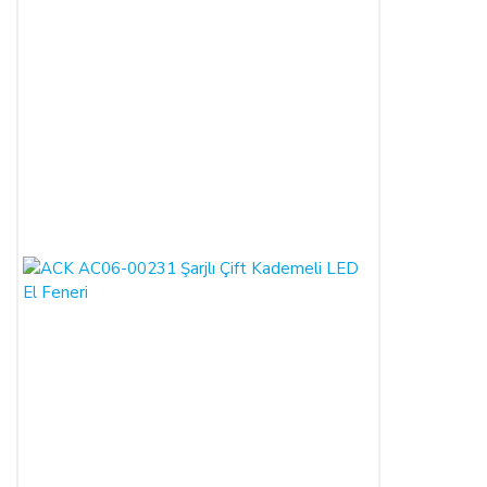
SATICININ CAYMA HAKKI BİLDİRİMİ YAPILACAK
İLETİŞİM BİLGİLERİ:
ŞİRKET BİLGİLERİ
Adı/Unvanı
:
LIGHT STORE Aydınlatma Sistemleri LTD.
ŞTİ.
Adresi
:
İstiklal Mh. Keten Sk. No:39 A Blok D:103 PK:
54050, Serdivan/SAKARYA
E-Posta
:
info@aydinlatmamekani.com
Adresi
Telefon No
:
0850 303 28 54
CAYMA HAKKININ SÜRESİ:
ALICI, satın aldığı eğer bir hizmet ise, bu 14 günlük süre
sözleşmenin imzalandığı tarihten itibaren başlar. Cayma hakkı