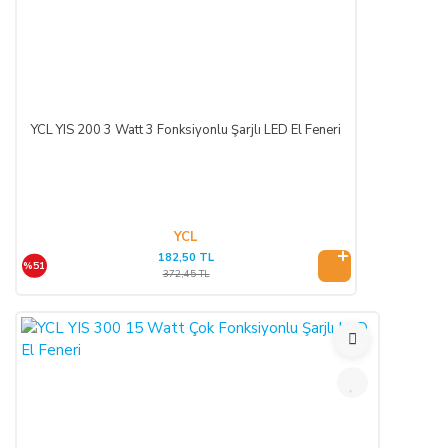
YCL YIS 200 3 Watt 3 Fonksiyonlu Şarjlı LED El Feneri
YCL
182,50 TL
%51
372,45 TL