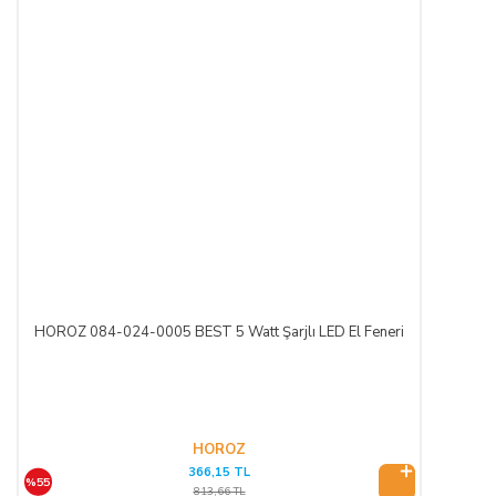
HOROZ 084-024-0005 BEST 5 Watt Şarjlı LED El Feneri
HOROZ
366,15 TL
%55
813,66 TL