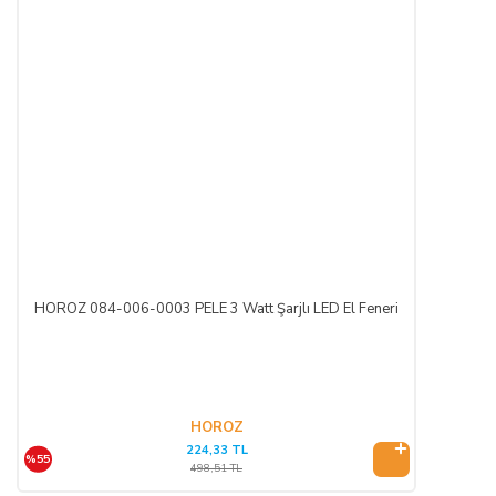
HOROZ 084-006-0003 PELE 3 Watt Şarjlı LED El Feneri
HOROZ
224,33 TL
%55
498,51 TL