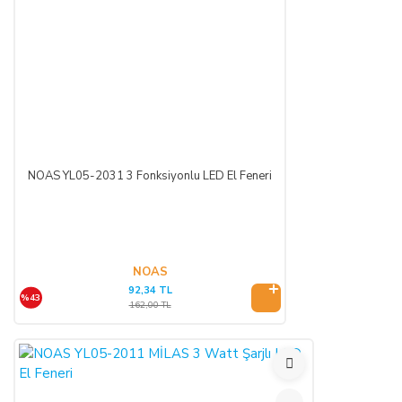
NOAS YL05-2031 3 Fonksiyonlu LED El Feneri
NOAS
92,34 TL
%43
162,00 TL