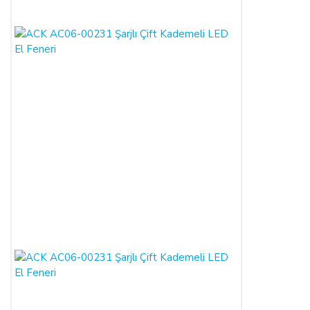
ALICININ ÜRÜNÜ KONTROL ETME YÜKÜMLÜLÜĞÜ:
ALICI, sözleşme konusu mal/hizmeti teslim almadan önce
muayene edecek; ezik, kırık, ambalajı yırtılmış vb. hasarlı ve
ayıplı mal/hizmeti kargo şirketinden teslim almayacaktır.
Teslim alınan mal/hizmetin hasarsız ve sağlam olduğu kabul
edilecektir. ALICI, teslimden sonra mal/hizmeti özenle
korunmak zorundadır. Cayma hakkı kullanılacaksa mal/hizmet
kullanılmamalıdır ve ürünle birlikte fatura da iade edilmelidir.
CAYMA HAKKI:
ALICI; satın aldığı ürünün kendisine veya gösterdiği adresteki
kişi/kuruluşa teslim tarihinden itibaren 14 (on dört) gün
içerisinde, SATICI’ya aşağıdaki iletişim bilgileri üzerinden
bildirmek şartıyla hiçbir hukuki ve cezai sorumluluk
üstlenmeksizin ve hiçbir gerekçe göstermeksizin malı
reddederek sözleşmeden cayma hakkını kullanabilir.