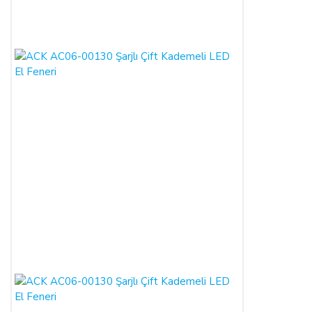
kampanya kapsamında faydalanılan indirim miktarı iptal edilir.
CAYMA HAKKI KULLANILAMAYACAK ÜRÜNLER:
Cayma hakkı süresi sona ermeden önce,
tüketicinin onayı ile
ifasına başlanan
hizmetlere ilişkin cayma hakkının
kullanılması Yönetmelik gereği mümkün değildir. Yani,
ALICI'nın siparişi üzerine üretilen ürün veya ürünlerin
üretimine başlandıktan sonra,
Sipariş İptali
mümkün
değildir.
Bununla birlikte, ALICI'nın
siparişi üzerine üretilen
bu ürün veya ürünlerin, üretim hatası gibi satıcıdan kaynaklı
bir kusur olmadığı müddetçe
İadesi ve Değişimi
mümkün
değildir.
TEMERRÜT HALİ VE HUKUKİ SONUÇLARI:
ALICI, ödeme işlemlerini kredi kartı ile yaptığı durumda
temerrüde düştüğü takdirde, kart sahibi banka ile arasındaki