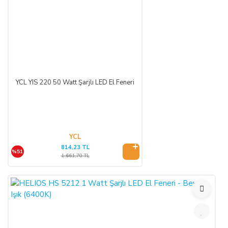
YCL YIS 220 50 Watt Şarjlı LED El Feneri
YCL
814,23 TL
%51
1.661,70 TL