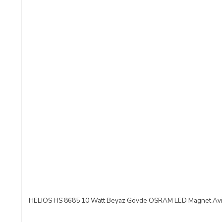
hukuki ve cezai sorumluluk üstlenmeksizin ve hiçbir gerekçe gös
SATICININ CAYMA HAKKI BİLDİRİMİ YAPILACAK İLET
ŞİRKET BİLGİLERİ
Adı/Unvanı
:
LIGHT STORE Aydınlatma
Adresi
:
İstiklal Mh. Keten Sk.
E-Posta Adresi
:
info@aydinlatmamekani
Telefon No
:
0850 303 28 54
CAYMA HAKKININ SÜRESİ:
ALICI, satın aldığı eğer bir hizmet ise, bu 14 günlük süre söz
HELIOS HS 8685 10 Watt Beyaz Gövde OSRAM LED Magnet Av
sözleşmelerinde cayma hakkı kullanılamaz.
Cayma hakkının kullanımından kaynaklanan masraflar SATICI’ ya