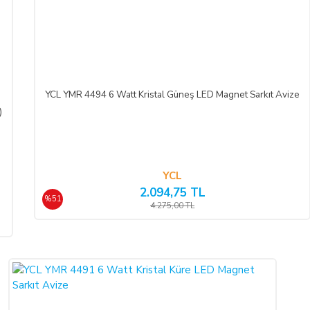
ifasına başlanan
hizmetlere ilişkin cayma hakkının kullanılması Yönetmelik ge
mümkün değildir.
Bununla birlikte, ALICI'nın
siparişi üzerine üretilen bu ü
YCL YMR 4494 6 Watt Kristal Güneş LED Magnet Sarkıt Avize
)
üde düştüğü takdirde, kart sahibi banka ile arasındaki kredi kartı sözleşmesi 
yollara başvurabilir; doğacak masrafları ve vekâlet ücretini ALICI’dan tale
YCL
I’nın uğradığı zarar ve ziyanını ödeyeceğini kabul eder.
2.094,75 TL
%51
4.275,00 TL
eri) yolu ile
LIGHT STORE AYDINLATMA SİSTEMLERİ LTD. ŞTİ.
hes
ine taksit imkânlarından yararlanabilirsiniz. Online ödemelerinizde, siparişiniz