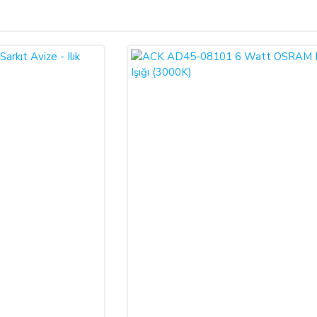
Bu ürüne ilk yorumu siz yapın!
ariş verdiğiniz takdirde, size sunulan ön bilgilendirme formunu ve mesafeli sa
larak 6502 sayılı Tüketicinin Korunması Hakkında Kanun ve Mesafeli Sözleşmele
Yorum Yaz
necektir.
dı ile alıcının gösterdiği adresteki kişi ve/veya kuruluşa teslim edilir. Bu
un ve varsa garanti belgesi, kullanım kılavuzu gibi belgelerle teslim edilmek zor
satıcı bu durumu öğrendiğinden itibaren 3 gün içinde yazılı olarak alıcıya 
a iptal ederse, SATICI'nın ürünü teslim yükümlülüğü sona erer.
 ALIŞVERİŞLER: