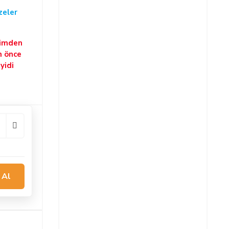
zeler
şimden
n önce
yidi
 Al