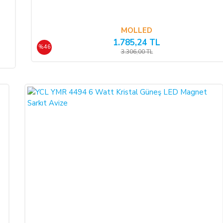
e SATICI' ya iadeli taahhütlü posta, faks veya e-posta ile yazılı bildirimd
 olması şarttır.
MOLLED
1.785,24 TL
%46
3.306,00 TL
de edilmek istenen ürünün faturası kurumsal ise, iade ederken kurumun düzenlem
RASI kesilmediği takdirde tamamlanamayacaktır.)
rt aksesuarları ile birlikte eksiksiz ve hasarsız olarak teslim edilmesi gerekmek
 geç 10 (on) günlük süre içerisinde toplam bedeli ve ALICI’yı borç altına 
e bir azalma olursa veya iade imkânsızlaşırsa ALICI kusuru oranında SATICI
ebiyle meydana gelen değişiklik ve bozulmalardan ALICI sorumlu değildir.
nen kampanya limit tutarının altına düşülmesi halinde kampanya kapsamında fay