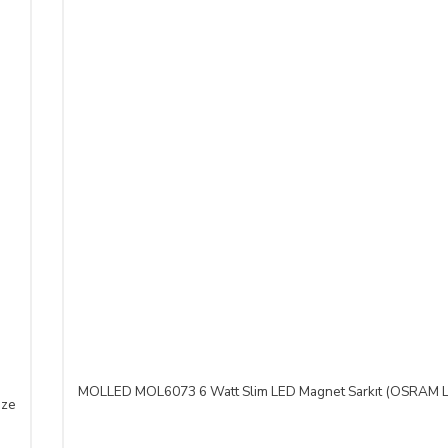
termeksizin malı reddederek sözleşmeden cayma hakkını kullanabilir.
İŞİM BİLGİLERİ:
 Sistemleri LTD. ŞTİ.
 No:39 A Blok D:103 PK: 54050, Serdivan/SAKARYA
.com
leşmenin imzalandığı tarihten itibaren başlar. Cayma hakkı süresi sona ermed
MOLLED MOL6073 6 Watt Slim LED Magnet Sarkıt (OSRAM 
ize
 aittir.