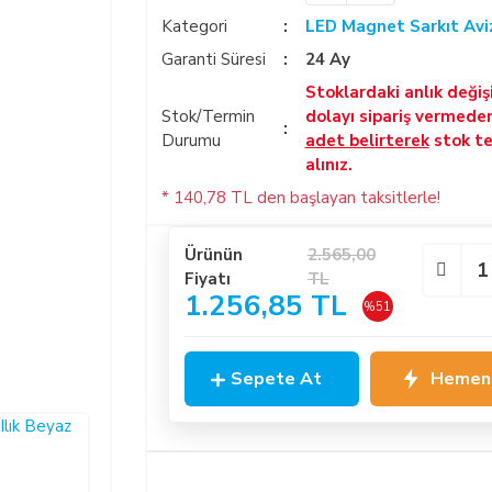
Kategori
LED Magnet Sarkıt Avi
Garanti Süresi
24 Ay
Stoklardaki anlık deği
Stok/Termin
dolayı sipariş vermede
Durumu
adet belirterek
stok te
alınız.
* 140,78 TL den başlayan taksitlerle!
Ürünün
2.565,00
Fiyatı
TL
1.256,85 TL
%51
Sepete At
Hemen