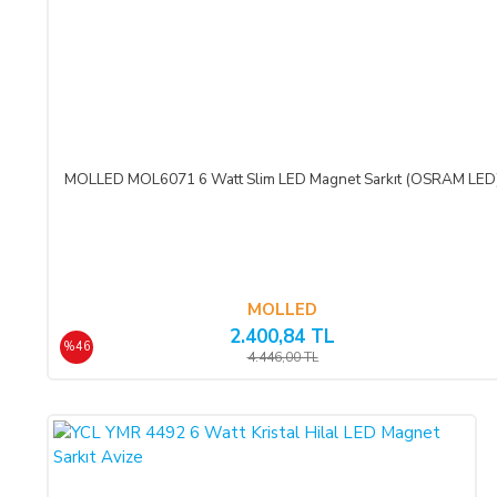
CAYMA HAKKI KULLANILAMAYACAK ÜRÜNLER:
Cayma hakkı süresi sona ermeden önce,
tüketicinin onayı ile 
ürün veya ürünlerin üretimine başlandıktan sonra,
Sipariş İptali
olmadığı müddetçe
İadesi ve Değişimi
mümkün değildir.
MOLLED MOL6071 6 Watt Slim LED Magnet Sarkıt (OSRAM LED
TEMERRÜT HALİ VE HUKUKİ SONUÇLARI:
ALICI, ödeme işlemlerini kredi kartı ile yaptığı durumda temerr
kabul, beyan ve taahhüt eder. Bu durumda ilgili banka hukuki 
düşmesi halinde, ALICI, borcun gecikmeli ifasından dolayı SATIC
MOLLED
2.400,84 TL
%46
ÖDEME VE TESLİMAT:
4.446,00 TL
Ödemelerinizi, Banka Havalesi veya EFT (Elektronik Fon Transf
Türk Katılım Bankası (TL)
hesabımıza yapabilirsiniz.
Sitemiz üzerinden kredi kartlarınız ile, online tek ödeme veya onl