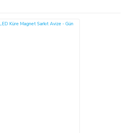
tış sözleşmesini kabul etmiş sayılırsınız.
r Yönetmeliği (RG: 27.11.2014/29188) hükümleri ile yürürlükteki
 süre içinde ürün teslim edilmez ise, ALICILAR sözleşmeyi sona
undadır.
bu durumu bildirmek zorundadır. 14 gün içinde de toplam bedel