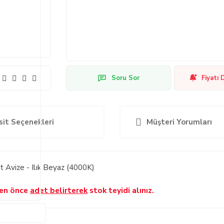
Soru Sor
Fiyatı 
sit Seçenekleri
Müşteri Yorumları
Avize - Ilık Beyaz (4000K)
den önce
adet belirterek
stok teyidi alınız.