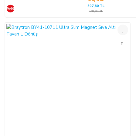
307,80 TL
%46
570,00 TL