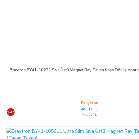
Cayma hakkının kullanılması nedeniyle SATICI tarafından
düzenlenen kampanya limit tutarının altına düşülmesi halinde
kampanya kapsamında faydalanılan indirim miktarı iptal edilir.
CAYMA HAKKI KULLANILAMAYACAK ÜRÜNLER:
Cayma hakkı süresi sona ermeden önce,
tüketicinin onayı ile
ifasına başlanan
hizmetlere ilişkin cayma hakkının
kullanılması Yönetmelik gereği mümkün değildir. Yani,
ALICI'nın siparişi üzerine üretilen ürün veya ürünlerin
Braytron BY41-10221 Sıva Üstü Magnet Ray Tavan Köşe Dönüş Apara
üretimine başlandıktan sonra,
Sipariş İptali
mümkün
değildir.
Bununla birlikte, ALICI'nın
siparişi üzerine üretilen
bu ürün veya ürünlerin, üretim hatası gibi satıcıdan kaynaklı
bir kusur olmadığı müddetçe
İadesi ve Değişimi
mümkün
Braytron
değildir.
400,14 TL
%46
741,00 TL
TEMERRÜT HALİ VE HUKUKİ SONUÇLARI:
ALICI, ödeme işlemlerini kredi kartı ile yaptığı durumda