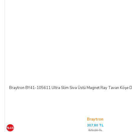
Braytron BY41-105611 Ultra Slim Sıva Üstü Magnet Ray Tavan Köşe 
Braytron
307,80 TL
%46
570,00 TL