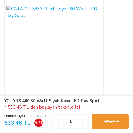
YCL YRS 400 30 Watt Siyah Kasa LED Ray Spot
* 533,46 TL den başlayan taksitlerle!
CATA CT-5333 Babil Beyaz 30 Watt LED Ray Spot
Ürünün Fiyatı
1.088,70 TL
533,46 TL
Sepete At
%51