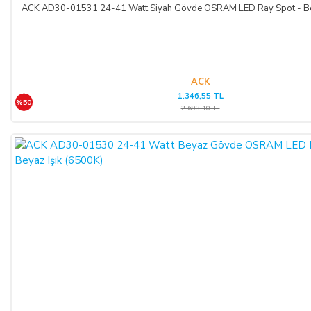
kredi kartı sözleşmesi çerçevesinde faiz ödeyeceğini ve
ACK AD30-01531 24-41 Watt Siyah Gövde OSRAM LED Ray Spot - Bey
bankaya karşı sorumlu olacağını kabul, beyan ve taahhüt eder.
Bu durumda ilgili banka hukuki yollara başvurabilir; doğacak
masrafları ve vekâlet ücretini ALICI’dan talep edebilir ve her
koşulda ALICI’nın borcundan dolayı temerrüde düşmesi
halinde, ALICI, borcun gecikmeli ifasından dolayı SATICI’nın
ACK
1.346,55 TL
uğradığı zarar ve ziyanını ödeyeceğini kabul eder.
%50
2.693,10 TL
ÖDEME VE TESLİMAT:
Ödemelerinizi, Banka Havalesi veya EFT (Elektronik Fon
Transferi) yolu ile
LIGHT STORE AYDINLATMA
SİSTEMLERİ LTD. ŞTİ.
hesap adlı
TR42 0020 5000 0971
2352 8000 01 IBAN nolu Kuveyt Türk Katılım Bankası
(TL)
hesabımıza yapabilirsiniz.
Sitemiz üzerinden kredi kartlarınız ile, online tek ödeme veya
online taksit imkânlarından yararlanabilirsiniz. Online
ödemelerinizde, siparişiniz sonunda kredi kartınızdan tutar
çekim işlemi gerçekleşecektir.