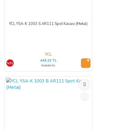
İLETİŞİM BİLGİLERİ:
ŞİRKET BİLGİLERİ
YCL YSA-K 1003 S AR111 Spot Kasası (Metal)
Adı/Unvanı
:
LIGHT STORE Aydınlatma Sistemleri LTD.
ŞTİ.
Adresi
:
İstiklal Mh. Keten Sk. No:39 A Blok D:103 PK:
54050, Serdivan/SAKARYA
YCL
449,23 TL
%51
E-Posta
:
info@aydinlatmamekani.com
916,80 TL
Adresi
Telefon No
:
0850 303 28 54
CAYMA HAKKININ SÜRESİ:
ALICI, satın aldığı eğer bir hizmet ise, bu 14 günlük süre
sözleşmenin imzalandığı tarihten itibaren başlar. Cayma hakkı
süresi sona ermeden önce, tüketicinin onayı ile hizmetin ifasına
başlanan hizmet sözleşmelerinde cayma hakkı kullanılamaz.