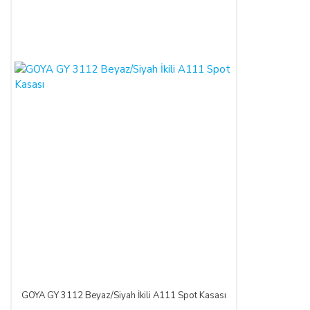
Bu durumda ilgili banka hukuki yollara başvurabilir; doğacak
masrafları ve vekâlet ücretini ALICI’dan talep edebilir ve her
koşulda ALICI’nın borcundan dolayı temerrüde düşmesi
halinde, ALICI, borcun gecikmeli ifasından dolayı SATICI’nın
uğradığı zarar ve ziyanını ödeyeceğini kabul eder.
ÖDEME VE TESLİMAT:
Ödemelerinizi, Banka Havalesi veya EFT (Elektronik Fon
Transferi) yolu ile
LIGHT STORE AYDINLATMA
SİSTEMLERİ LTD. ŞTİ.
hesap adlı
TR42 0020 5000 0971
2352 8000 01 IBAN nolu Kuveyt Türk Katılım Bankası
(TL)
hesabımıza yapabilirsiniz.
Sitemiz üzerinden kredi kartlarınız ile, online tek ödeme veya
online taksit imkânlarından yararlanabilirsiniz. Online
ödemelerinizde, siparişiniz sonunda kredi kartınızdan tutar
çekim işlemi gerçekleşecektir.
GOYA GY 3112 Beyaz/Siyah İkili A111 Spot Kasası