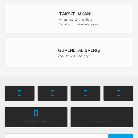
TAKSİT İMKANI!
Anlaşmalı tüm kartlara
12 taksit imkânı sağlıyoruz.
GÜVENLİ ALIŞVERİŞ
256 Bit SSL Security
Sizden Gelenler
Yorumlar