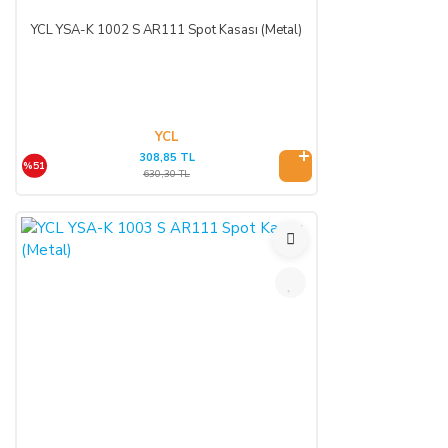
ALICI, sözleşme konusu mal/hizmeti teslim almadan önce
YCL YSA-K 1002 S AR111 Spot Kasası (Metal)
muayene edecek; ezik, kırık, ambalajı yırtılmış vb. hasarlı ve
ayıplı mal/hizmeti kargo şirketinden teslim almayacaktır.
Teslim alınan mal/hizmetin hasarsız ve sağlam olduğu kabul
edilecektir. ALICI, teslimden sonra mal/hizmeti özenle
korunmak zorundadır. Cayma hakkı kullanılacaksa mal/hizmet
YCL
kullanılmamalıdır ve ürünle birlikte fatura da iade edilmelidir.
308,85 TL
%51
630,30 TL
CAYMA HAKKI:
ALICI; satın aldığı ürünün kendisine veya gösterdiği adresteki
kişi/kuruluşa teslim tarihinden itibaren 14 (on dört) gün
içerisinde, SATICI’ya aşağıdaki iletişim bilgileri üzerinden
bildirmek şartıyla hiçbir hukuki ve cezai sorumluluk
üstlenmeksizin ve hiçbir gerekçe göstermeksizin malı
reddederek sözleşmeden cayma hakkını kullanabilir.
SATICININ CAYMA HAKKI BİLDİRİMİ YAPILACAK