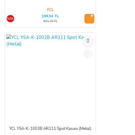
YCL
Satın alınan ürünün satılmasının imkânsızlaşması durumunda,
196,54 TL
satıcı bu durumu öğrendiğinden itibaren 3 gün içinde yazılı
%51
401,10 TL
olarak alıcıya bu durumu bildirmek zorundadır. 14 gün içinde
de toplam bedel ALICI’ya iade edilmek zorundadır.
SATIN ALINAN ÜRÜN BEDELİ ÖDENMEZ İSE:
ALICI, satın aldığı ürün bedelini ödemez veya banka
kayıtlarında iptal ederse, SATICI'nın ürünü teslim
yükümlülüğü sona erer.
KREDİ KARTININ YETKİSİZ KULLANIMI İLE
YAPILAN ALIŞVERİŞLER:
Ürün teslim edildikten sonra, ALICI'nın ödeme yaptığı kredi
kartının yetkisiz kişiler tarafından haksız olarak kullanıldığı
tespit edilirse ve satılan ürün bedeli ilgili banka veya finans
YCL YSA-K-1002B AR111 Spot Kasası (Metal)
kuruluşu tarafından SATICI'ya ödenmez ise, ALICI, sözleşme