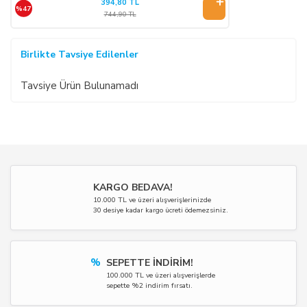
394,80 TL
%47
744,90 TL
Birlikte Tavsiye Edilenler
Tavsiye Ürün Bulunamadı
KARGO BEDAVA!
10.000 TL ve üzeri alışverişlerinizde
30 desiye kadar kargo ücreti ödemezsiniz.
%
SEPETTE İNDİRİM!
100.000 TL ve üzeri alışverişlerde
sepette %2 indirim fırsatı.